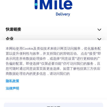
快速链接
企业
办公地点
我们的服务
本网站使用Cookie及类似技术来统计网页访问频率，优化服务配
获取报价
关于我们
置以提升便利性与效率，并支持我们的营销活动。 点击“接受”即
表示同意所有数据处理操作，或选择“同意设置”进行更精细的广
客户登录
职业
快速清关
告偏好配置。即使选择“仅限必要功能”仍可访问我们的服务，且
您可随时通过同意设置页面更改选择。如需了解包括第三方供应
注册
博客
商数据处理在内的更多信息，请访问我们的
查询订单
ESG
隐私政策
法律声明
CSP
法律声明
使用条款
隐私政策