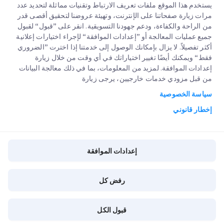
يستخدم هذا الموقع ملفات تعريف الارتباط وتقنيات مماثلة لتحديد عدد
مرات زيارة صفحاتنا على الإنترنت، وتهيئة عروضنا لتحقيق أقصى قدر
من الراحة والكفاءة، ودعم جهودنا التسويقية. انقر على ”قبول“ لقبول
جميع عمليات المعالجة أو ”إعدادات الموافقة“ لإجراء اختيارات إعلانية
أكثر تفصيلاً. لا يزال بإمكانك الوصول إلى خدمتنا إذا اخترت ”الضروري
فقط“ ويمكنك أيضًا تغيير اختياراتك في أي وقت من خلال زيارة
روابط سريعة
إعدادات الموافقة. لمزيد من المعلومات، بما في ذلك معالجة البيانات
من قبل مزودي خدمات خارجيين، يرجى زيارة
الشركات الكبرى
مواقع مكاتبنا
سياسة الخصوصية
خدماتنا
عنا
طلب عرض اسعار
إخطار قانوني
الوظائف
تسجيل دخول العملاء
التخليص الجمركي السريع
مدونة
التسجيل
إعدادات الموافقة
تتبع طلبك
البيئة و المجتمع والحوكمة
إعدادات الموافقة
رفض كل
شريك خدمة القناة
Copyright @
2026
iMile Delivery Services LLC. All rights reserved.
قبول الكل