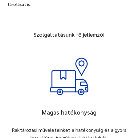
tárolását is.
Szolgáltatásunk fő jellemzői
Magas hatékonyság
Raktározási műveleteinket a hatékonyság és a gyors
hozzáférés jegyében alakítottuk ki.