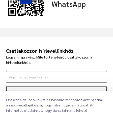
WhatsApp
Csatlakozzon hírlevelünkhöz
Legyen naprakész iMile történeteiről. Csatlakozzon a
hírlevelünkhöz.
Feliratkozás
Ez a weboldal cookie-kat és hasonló technológiákat használ
A feliratkozással elfogadja Adatvédelmi nyilatkozatunkat
Adatvédelmi
annak megállapítására, hogy milyen gyakran látogatják
nyilatkozat
internetes oldalainkat, hogy ajánlatainkat a lehető