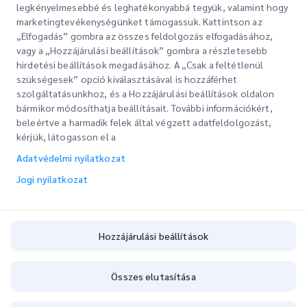
legkényelmesebbé és leghatékonyabbá tegyük, valamint hogy
marketingtevékenységünket támogassuk. Kattintson az
„Elfogadás” gombra az összes feldolgozás elfogadásához,
vagy a „Hozzájárulási beállítások” gombra a részletesebb
hirdetési beállítások megadásához. A „Csak a feltétlenül
szükségesek” opció kiválasztásával is hozzáférhet
szolgáltatásunkhoz, és a Hozzájárulási beállítások oldalon
bármikor módosíthatja beállításait. További információkért,
Gyorslinkek
beleértve a harmadik felek által végzett adatfeldolgozást,
kérjük, látogasson el a
Vállalati
Irodahelyek
Adatvédelmi nyilatkozat
Szolgáltatásaink
Ajánlatkérés
Rólunk
Jogi nyilatkozat
Ügyfélbejelentkezés
Karrier
Expressz vámkezelés
Regisztráció
Blog
Hozzájárulási beállítások
A rendelés nyomon követése
ESG
Hozzájárulási beállítások
Összes elutasítása
Csatornaszolgáltató partner
Copyright @
2026
iMile Delivery Services LLC. All rights reserved.