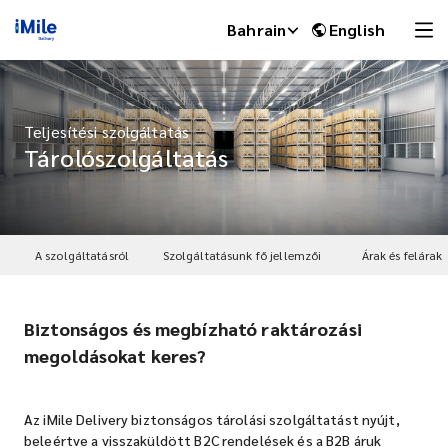
Bahrain
English
Teljesítési szolgáltatás
Tárolószolgáltatás
A szolgáltatásról
Szolgáltatásunk fő jellemzői
Árak és felárak
Biztonságos és megbízható raktározási
iMile Chat
megoldásokat keres?
Az iMile Delivery biztonságos tárolási szolgáltatást nyújt,
beleértve a visszaküldött B2C rendelések és a B2B áruk