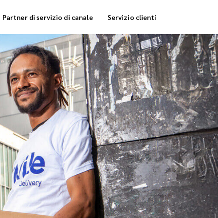
Partner di servizio di canale
Servizio clienti
rvizio di stoccaggio
Consegna di frigocong
nsegna di evasione degli ordini