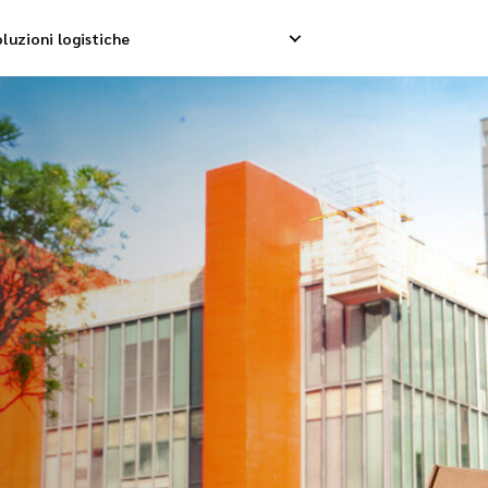
luzioni logistiche
p internazionale
Ritiro inverso
Se
nternazionale
Gestione resi
Co
nsolidamento internazionale