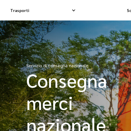
Trasporti
So
Consegna espressa nazionale
Consegna Dropshi
Consegna Dropship nazionale
Consegna merci i
Servizio di consegna nazionale
Consegna
Consegna merci nazionale
Spedizione di co
merci
nazionale