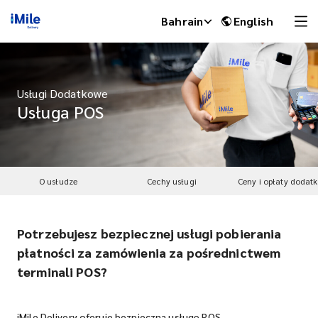
Bahrain
English
Usługi Dodatkowe
Usługa POS
O usłudze
Cechy usługi
Ceny i opłaty dodat
Potrzebujesz bezpiecznej usługi pobierania
iMile Chat
płatności za zamówienia za pośrednictwem
terminali POS?
iMile Delivery oferuje bezpieczną usługę POS.