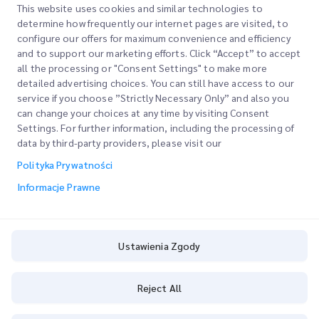
This website uses cookies and similar technologies to
determine how frequently our internet pages are visited, to
configure our offers for maximum convenience and efficiency
and to support our marketing efforts. Click “Accept” to accept
all the processing or "Consent Settings" to make more
detailed advertising choices. You can still have access to our
service if you choose ”Strictly Necessary Only” and also you
can change your choices at any time by visiting Consent
Szybkie Linki
Settings. For further information, including the processing of
data by third-party providers, please visit our
Firma
Lokalizacje Biur
Polityka Prywatności
Nasze Usługi
Poproś o Wycenę
O Nas
Informacje Prawne
Logowanie Klienta
Kariera
Express customs clearance
Rejestracja
BLOG
Ustawienia Zgody
Śledź swoje Zamówienie
ESG
Ustawienia Zgody
Reject All
Partner Serwisowy Kanałów
Copyright @
2026
iMile Delivery Services LLC. All rights reserved.