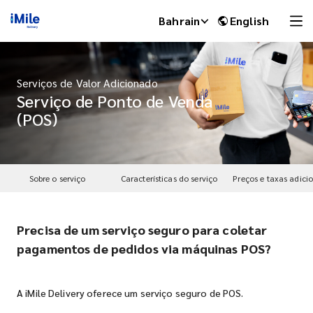
Bahrain
English
Serviços de Valor Adicionado
Serviço de Ponto de Venda
(POS)
Sobre o serviço
Características do serviço
Preços e taxas adici
Precisa de um serviço seguro para coletar
iMile Chat
pagamentos de pedidos via máquinas POS?
A iMile Delivery oferece um serviço seguro de POS.