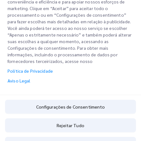
conveniência e eficiência e para apoiar nossos esforços de
marketing. Clique em “Aceitar” para aceitar todo o
processamento ou em “Configurações de consentimento”
para fazer escolhas mais detalhadas em relação à publicidade.
Você ainda poderá ter acesso ao nosso serviço se escolher
“Apenas o estritamente necessário” e também poderá alterar
suas escolhas a qualquer momento, acessando as
Configurações de consentimento. Para obter mais
Links Rápidos
informações, incluindo o processamento de dados por
fornecedores terceirizados, acesse nosso
Corporativo
Localizações dos Escritórios
Política de Privacidade
Nossos Serviços
Solicitar um Orçamento
Sobre Nós
Aviso Legal
Login do Cliente
Carreiras
Express customs clearance
Cadastre-se
BLOG
Configurações de Consentimento
Rastreie seu Pedido
ESG
Configurações de Consentimento
Rejeitar Tudo
Parceiro de Serviço de Canal (CSP)
Copyright @
2026
iMile Delivery Services LLC. All rights reserved.