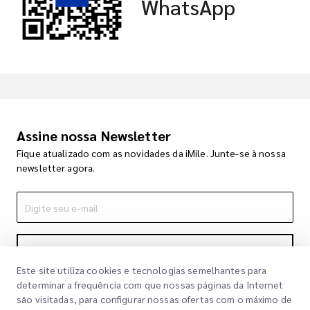
WhatsApp
Assine nossa Newsletter
Fique atualizado com as novidades da iMile. Junte-se à nossa
newsletter agora.
Inscrever-se
Este site utiliza cookies e tecnologias semelhantes para
Ao se inscrever, você concorda com nossa Política de
determinar a frequência com que nossas páginas da Internet
Privacidade
Política de Privacidade
são visitadas, para configurar nossas ofertas com o máximo de