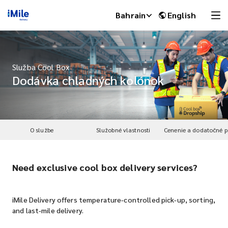
Bahrain
English
Služba Cool Box
Dodávka chladných kolónok
O službe
Služobné vlastnosti
Need exclusive cool box delivery services?
iMile Chat
iMile Delivery offers temperature-controlled pick-up, sorting,
and last-mile delivery.