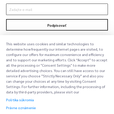
Podpisovať
Podpisom súhlasíte s našou politikou súkromia
Politika súkromia
This website uses cookies and similar technologies to
determine how frequently our internet pages are visited, to
configure our offers for maximum convenience and efficiency
and to support our marketing efforts. Click “Accept” to accept
all the processing or "Consent Settings" to make more
detailed advertising choices. You can still have access to our
service if you choose ”Strictly Necessary Only” and also you
can change your choices at any time by visiting Consent
Rýchle odkazy
Settings. For further information, including the processing of
data by third-party providers, please visit our
Spoločnosť
Miesto kancelárie
Politika súkromia
Naše služby
Žiadať citáciu
O nás
Právne oznámenie