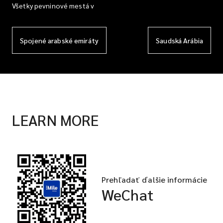
Všetky pevninové mestá v
Spojené arabské emiráty
Saudská Arábia
LEARN MORE
Prehľadať ďalšie informácie
WeChat