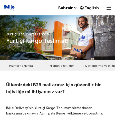
Bahrain
English
Yurtiçi Teslimat Hizmeti
Yurtiçi Kargo Teslimatı
Hizmet hakkında
Hizmet özellikleri
Fiyatlandırma ve ek üc
Ülkenizdeki B2B mallarınız için güvenilir bir
iMile Chat
lojistiğe mi ihtiyacınız var?
iMile Delivery'nin Yurtiçi Kargo Teslimat hizmetinden
başkasına bakmayın. Alım, paletleme, yükleme ve boşaltma,