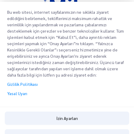
Bu web sitesi, internet sayfalarımızın ne sıklıkla ziyaret
edildiğini belirlemek, tekliflerimizi maksimum rahatlık ve
verimlilik için yapılandırmak ve pazarlama çabalarımızı
desteklemek için çerezler ve benzer teknolojiler kullanır. Tüm
işlemleri kabul etmek için “Kabul Et”i, daha ayrıntılı reklam
Müşterilerimizin paketlerinin varış noktalarına
seçimleri yapmak için “Onay Ayarları”nı tıklayın. “Yalnızca
zamanında ve güvenli bir şekilde ulaşmasını
Kesinlikle Gerekli Olanlar”ı seçerseniz hizmetimize yine de
sağlamak, onlara güven ve gönül rahatlığı
erişebilirsiniz ve ayrıca Onay Ayarları'nı ziyaret ederek
sağlamak için güvenilir hizmetler sunmaya
seçimlerinizi istediğiniz zaman değiştirebilirsiniz. Üçüncü taraf
kendimizi adadık.
sağlayıcılar tarafından yapılan veri işleme dahil olmak üzere
daha fazla bilgi için lütfen şu adresi ziyaret edin:
Kurumsal
Ofis Yerleri
Gizlilik Politikası
Teknoloji odaklı
Teklif Alın
Hakkımızda
Yasal Uyarı
Yenilik
Kariyer
Express customs clearance
Gelişmekte olan bir lojistik şirketi olarak, müşterilerimize
BLOG
İzin Ayarları
en son teknoloji ve akıllı sistemlerin yardımıyla daha
ESG
akıllı ve daha verimli bir lojistik deneyimi sunmak için
İzin Ayarları