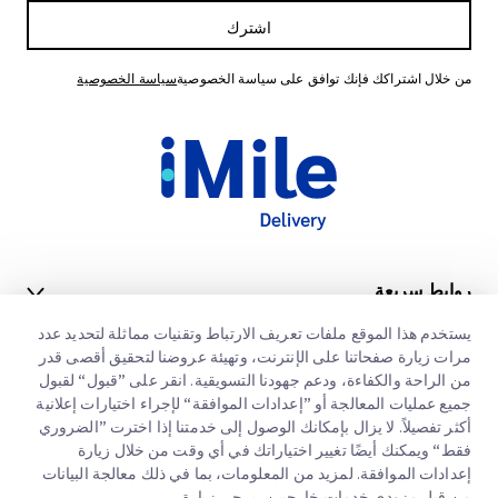
اشترك
من خلال اشتراكك فإنك توافق على سياسة الخصوصية
سياسة الخصوصية
روابط سريعة
الشركات الكبرى
يستخدم هذا الموقع ملفات تعريف الارتباط وتقنيات مماثلة لتحديد عدد
مواقع مكاتبنا
مرات زيارة صفحاتنا على الإنترنت، وتهيئة عروضنا لتحقيق أقصى قدر
خدماتنا
من الراحة والكفاءة، ودعم جهودنا التسويقية. انقر على ”قبول“ لقبول
عنا
طلب عرض اسعار
جميع عمليات المعالجة أو ”إعدادات الموافقة“ لإجراء اختيارات إعلانية
أكثر تفصيلاً. لا يزال بإمكانك الوصول إلى خدمتنا إذا اخترت ”الضروري
الوظائف
تسجيل دخول العملاء
التخليص الجمركي السريع
فقط“ ويمكنك أيضًا تغيير اختياراتك في أي وقت من خلال زيارة
إعدادات الموافقة. لمزيد من المعلومات، بما في ذلك معالجة البيانات
مدونة
التسجيل
من قبل مزودي خدمات خارجيين، يرجى زيارة