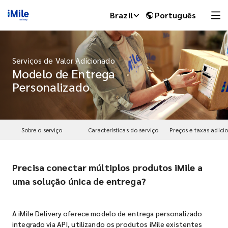
Brazil
Português
Serviços de Valor Adicionado
Modelo de Entrega
Personalizado
Sobre o serviço
Características do serviço
Preços e taxas adici
Precisa conectar múltiplos produtos iMile a
iMile Chat
uma solução única de entrega?
A iMile Delivery oferece modelo de entrega personalizado
integrado via API, utilizando os produtos iMile existentes