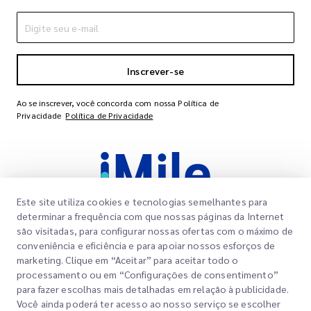
Inscrever-se
Ao se inscrever, você concorda com nossa Política de
Privacidade
Política de Privacidade
Este site utiliza cookies e tecnologias semelhantes para
determinar a frequência com que nossas páginas da Internet
são visitadas, para configurar nossas ofertas com o máximo de
conveniência e eficiência e para apoiar nossos esforços de
Links Rápidos
marketing. Clique em “Aceitar” para aceitar todo o
Corporativo
processamento ou em “Configurações de consentimento”
Localizações dos Escritórios
para fazer escolhas mais detalhadas em relação à publicidade.
Nossos Serviços
Você ainda poderá ter acesso ao nosso serviço se escolher
Solicitar um Orçamento
Sobre Nós