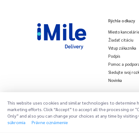
Rýchle odkazy
Miesto kancelári
Žiadať citáciu
Vstup zákazníka
Podpis
Pomoc a podpor
Sledujte svoj roz
Novinka
This website uses cookies and similar technologies to determine h
marketing efforts. Click “Accept” to accept all the processing or 
Only” and also you can change your choices at any time by visiting 
Copyright @
2026
iMile Delivery Services LLC. All rights reserved.
Pr
súkromia
Právne oznámenie