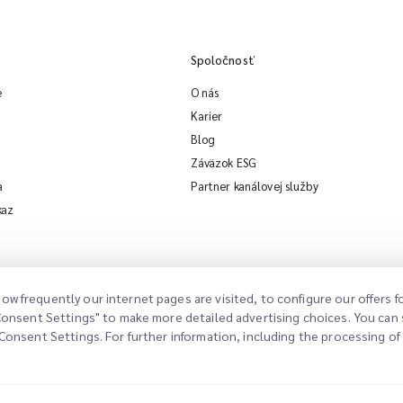
Spoločnosť
e
O nás
Karier
Blog
Záväzok ESG
a
Partner kanálovej služby
kaz
ow frequently our internet pages are visited, to configure our offers
"Consent Settings" to make more detailed advertising choices. You can s
Consent Settings. For further information, including the processing of d
ávne oznámenie
Podmienky používania
Politika súkromia
Nastavenia súhlasu