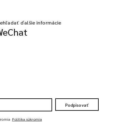
rehľadať ďalšie informácie
WeChat
Podpisovať
kromia
Politika súkromia