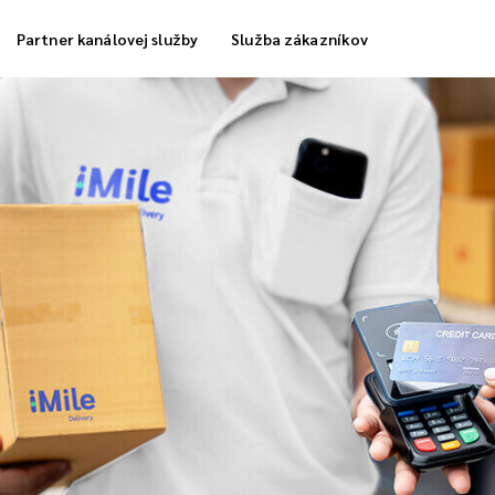
Partner kanálovej služby
Služba zákazníkov
a skladovania
Dodávka chladných kolónok
ka plnenia objednávky