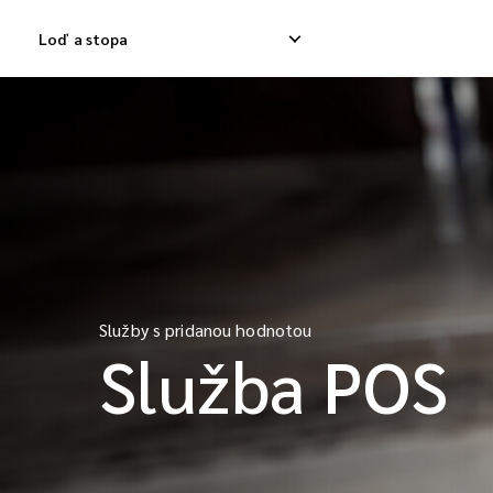
Loď a stopa
Domáca expresná dodávka
Medzinárodná dod
Dodávka domáceho odpadu
Medzinárodná dod
Dodávka domáceho tovaru
Medzinárodná kon
Služby s pridanou hodnotou
Služba POS