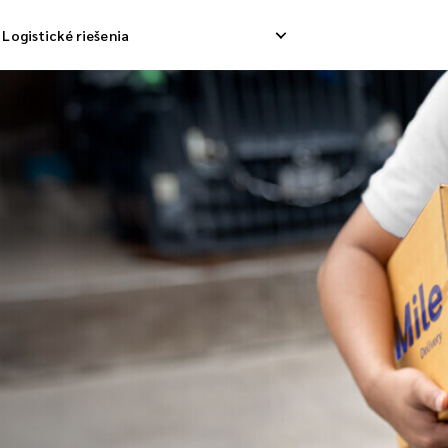
Logistické riešenia
ávka odpadov
Obrátené zdvihnutie
Služb
ávka nákladu
Riadenie návratu
Dodáv
solidačná loď