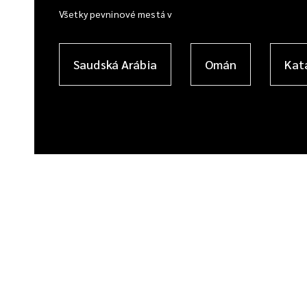
Všetky pevninové mestá v
Saudská Arábia
Omán
Kat