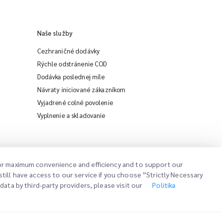
Naše služby
Cezhraničné dodávky
Rýchle odstránenie COD
Dodávka poslednej míle
Návraty iniciované zákazníkom
Vyjadrené colné povolenie
iMile Chat
Vyplnenie a skladovanie
 for maximum convenience and efficiency and to support our
till have access to our service if you choose ”Strictly Necessary
ata by third-party providers, please visit our
Politika
Politika koláčik