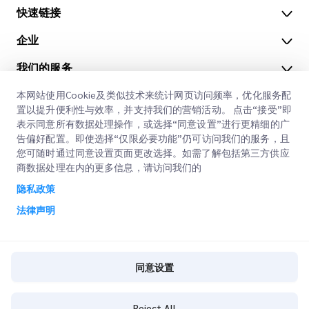
快速链接
企业
办公地点
我们的服务
获取报价
关于我们
本网站使用Cookie及类似技术来统计网页访问频率，优化服务配
客户登录
职业
快速清关
置以提升便利性与效率，并支持我们的营销活动。 点击“接受”即
表示同意所有数据处理操作，或选择“同意设置”进行更精细的广
注册
博客
告偏好配置。即使选择“仅限必要功能”仍可访问我们的服务，且
您可随时通过同意设置页面更改选择。如需了解包括第三方供应
查询订单
ESG
法律声明
商数据处理在内的更多信息，请访问我们的
CSP
隐私政策
使用条款
法律声明
隐私政策
同意设置
同意设置
Cookie策略
Copyright @
2026
iMile Delivery Services LLC. All rights reserved.
Reject All