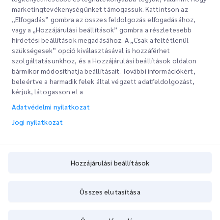
marketingtevékenységünket támogassuk. Kattintson az
„Elfogadás” gombra az összes feldolgozás elfogadásához,
vagy a „Hozzájárulási beállítások” gombra a részletesebb
hirdetési beállítások megadásához. A „Csak a feltétlenül
szükségesek” opció kiválasztásával is hozzáférhet
szolgáltatásunkhoz, és a Hozzájárulási beállítások oldalon
bármikor módosíthatja beállításait. További információkért,
Gyorslinkek
beleértve a harmadik felek által végzett adatfeldolgozást,
kérjük, látogasson el a
Vállalati
Irodahelyek
Adatvédelmi nyilatkozat
Szolgáltatásaink
Ajánlatkérés
Rólunk
Jogi nyilatkozat
Ügyfélbejelentkezés
Karrier
Expressz vámkezelés
Regisztráció
Blog
Hozzájárulási beállítások
A rendelés nyomon követése
ESG
Hozzájárulási beállítások
Összes elutasítása
Csatornaszolgáltató partner
Copyright @
2026
iMile Delivery Services LLC. All rights reserved.