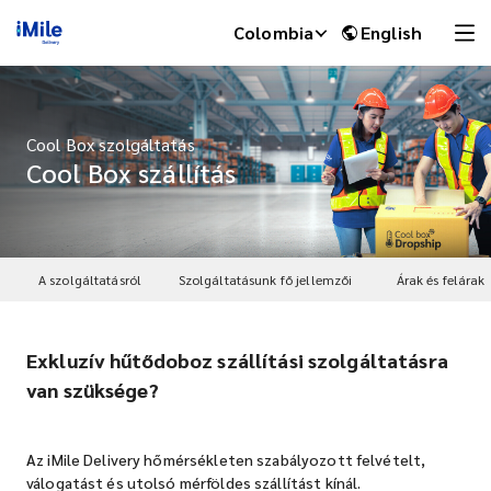
Colombia
English
Cool Box szolgáltatás
Cool Box szállítás
A szolgáltatásról
Szolgáltatásunk fő jellemzői
Árak és felárak
Exkluzív hűtődoboz szállítási szolgáltatásra
iMile Chat
van szüksége?
Az iMile Delivery hőmérsékleten szabályozott felvételt,
válogatást és utolsó mérföldes szállítást kínál.