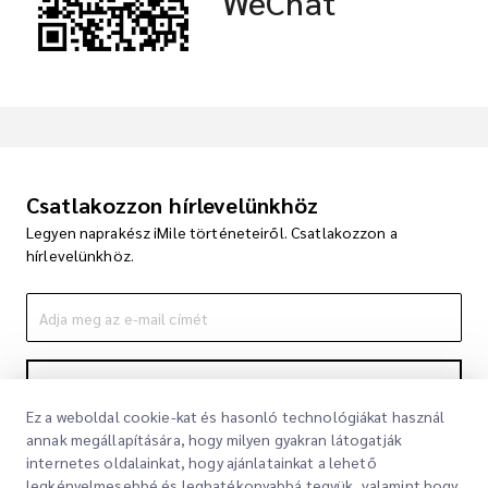
WeChat
Csatlakozzon hírlevelünkhöz
Legyen naprakész iMile történeteiről. Csatlakozzon a
hírlevelünkhöz.
Feliratkozás
Ez a weboldal cookie-kat és hasonló technológiákat használ
A feliratkozással elfogadja Adatvédelmi nyilatkozatunkat
Adatvédelmi
annak megállapítására, hogy milyen gyakran látogatják
nyilatkozat
internetes oldalainkat, hogy ajánlatainkat a lehető
legkényelmesebbé és leghatékonyabbá tegyük, valamint hogy