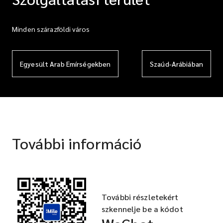
Minden szárazföldi város
Egyesült Arab Emírségekben
Szaúd-Arábiában
További információ
További részletekért
szkennelje be a kódot