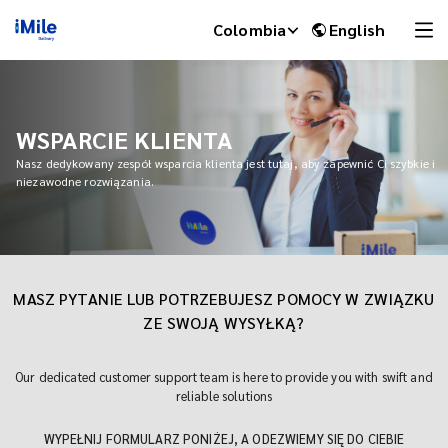
Colombia
English
WSPARCIE KLIENTA
Nasz dedykowany zespół wsparcia klienta jest tutaj, aby zapewnić Ci szybkie i
niezawodne rozwiązania.
MASZ PYTANIE LUB POTRZEBUJESZ POMOCY W ZWIĄZKU
ZE SWOJĄ WYSYŁKĄ?
iMile Chat
Our dedicated customer support team is here to provide you with swift and
reliable solutions
WYPEŁNIJ FORMULARZ PONIŻEJ, A ODEZWIEMY SIĘ DO CIEBIE