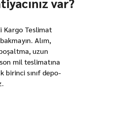
htiyacınız var?
içi Kargo Teslimat
 bakmayın. Alım,
 boşaltma, uzun
son mil teslimatına
k birinci sınıf depo-
z.