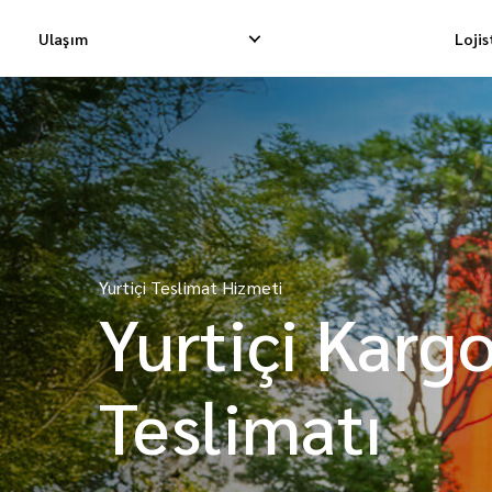
Ulaşım
Loji
Yurtiçi Ekspres Teslimat
Uluslararası Dropship Tes
Yurtiçi Dropship Teslimatı
Uluslararası Kargo Tesli
Yurtiçi Teslimat Hizmeti
Yurtiçi Kargo Teslimatı
Uluslararası Konsolidasy
Yurtiçi Karg
Teslimatı