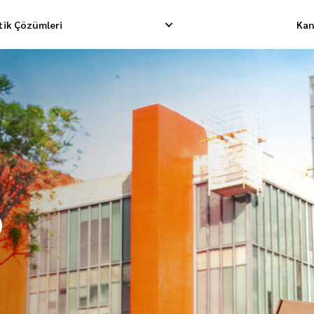
stik Çözümleri
Kan
limatı
Tersine Toplama
Depolama Hizmet
matı
İade Yönetimi
Fullfillment Sipar
on Taşımacılığı
o