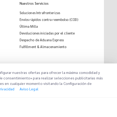
Nuestros Servicios
Soluciones Intrafronterizas
Envíos rápidos contra reembolso (COD)
Última Milla
Devoluciones iniciadas por el cliente
Despacho de Aduana Express
iMile Chat
Fulfillment & Almacenamiento
onfigurar nuestras ofertas para ofrecer la máxima comodidad y
de consentimiento» para realizar selecciones publicitarias más
nes en cualquier momento visitando la Configuración de
Política de cookies
Privacidad
Aviso Legal