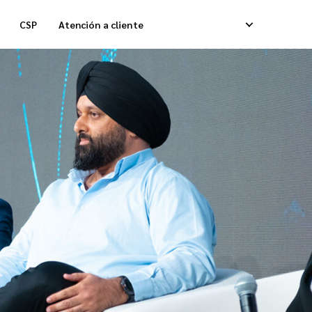
CSP
Atención a cliente
lmacenamiento
Entregas Caja Refrigerada
ntrega Fulfillment de Pedidos