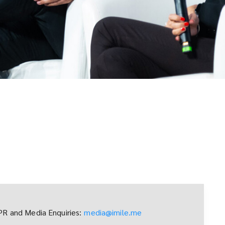
PR and Media Enquiries:
media@imile.me