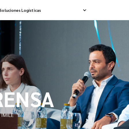
Soluciones Logísticas
ip Internacional
Logística Inversa
A
a Internacional
Gestión de Devoluciones
E
da Internacional
RENSA
 IMILE