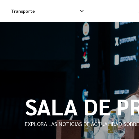
Transporte
Entregas Exprés
Entregas Dropsh
Entregas Dropship
Entrega de Carg
Entregas de Carga
Carga Consolida
SALA DE P
EXPLORA LAS NOTICIAS DE ACTUALIDAD SOBRE