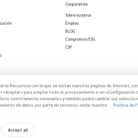
Corporativo
Sobre nosotros
ización
Empleo
BLOG
Compromiso ESG
CSP
o
nar la frecuencia con la que se visitan nuestras páginas de Internet, c
ic en «Aceptar» para aceptar todo el procesamiento o en «Configuración 
Solo lo estrictamente necesario» y también podrá cambiar sus seleccio
so Legal
Términos de Uso
Política de Privacidad
Configuración de Consentimiento
amiento de datos por parte de terceros, visite nuestro
Política de 
Accept all