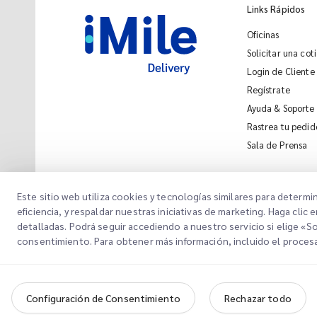
Links Rápidos
Oficinas
Solicitar una cot
Login de Cliente
Regístrate
Ayuda & Soporte
Rastrea tu pedid
Sala de Prensa
Este sitio web utiliza cookies y tecnologías similares para determi
eficiencia, y respaldar nuestras iniciativas de marketing. Haga cl
detalladas. Podrá seguir accediendo a nuestro servicio si elige «
Copyright @
2026
iMile Delivery Services LLC. All rights reserved.
Avi
consentimiento. Para obtener más información, incluido el proces
Configuración de Consentimiento
Rechazar todo