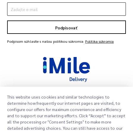
Podpisovať
Podpisom súhlasíte s našou politikou súkromia
Politika súkromia
This website uses cookies and similar technologies to
Rýchle odkazy
determine how frequently our internet pages are visited, to
Spoločnosť
configure our offers for maximum convenience and efficiency
Miesto kancelárie
and to support our marketing efforts. Click “Accept” to accept
Naše služby
all the processing or "Consent Settings" to make more
Žiadať citáciu
O nás
detailed advertising choices. You can still have access to our