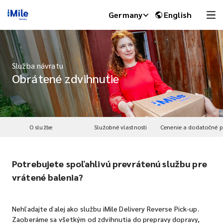
Germany
English
Služba návratu
Obrátené zdvihnutie
O službe
Služobné vlastnosti
Potrebujete spoľahlivú prevrátenú službu pre
iMile Chat
vrátené balenia?
Nehľadajte ďalej ako službu iMile Delivery Reverse Pick-up.
Zaoberáme sa všetkým od zdvihnutia do prepravy dopravy,