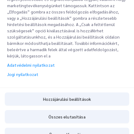
marketingtevékenységünket támogassuk. Kattintson az
„Elfogadás” gombra az összes feldolgozás elfogadásához,
vagy a „Hozzájárulási beállítások” gombra a részletesebb
hirdetési beállítások megadásához. A „Csak a feltétlenül
szükségesek” opció kiválasztásával is hozzáférhet
szolgáltatásunkhoz, és a Hozzájárulási beállítások oldalon
bármikor módosíthatja beállításait. További információkért,
Gyorslinkek
beleértve a harmadik felek által végzett adatfeldolgozást,
kérjük, látogasson el a
Vállalati
Irodahelyek
Adatvédelmi nyilatkozat
Szolgáltatásaink
Ajánlatkérés
Rólunk
Jogi nyilatkozat
Ügyfélbejelentkezés
Karrier
Expressz vámkezelés
Regisztráció
Blog
Hozzájárulási beállítások
A rendelés nyomon követése
ESG
Hozzájárulási beállítások
Összes elutasítása
Csatornaszolgáltató partner
Copyright @
2026
iMile Delivery Services LLC. All rights reserved.