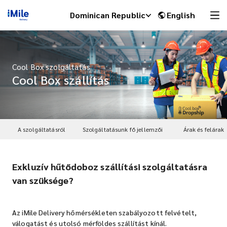
Dominican Republic
English
Cool Box szolgáltatás
Cool Box szállítás
A szolgáltatásról
Szolgáltatásunk fő jellemzői
Árak és felárak
Exkluzív hűtődoboz szállítási szolgáltatásra
iMile Chat
van szüksége?
Az iMile Delivery hőmérsékleten szabályozott felvételt,
válogatást és utolsó mérföldes szállítást kínál.