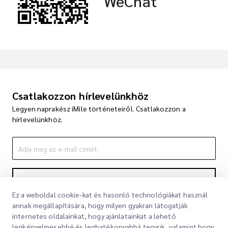
WeChat
Csatlakozzon hírlevelünkhöz
Legyen naprakész iMile történeteiről. Csatlakozzon a
hírlevelünkhöz.
Feliratkozás
Ez a weboldal cookie-kat és hasonló technológiákat használ
A feliratkozással elfogadja Adatvédelmi nyilatkozatunkat
Adatvédelmi
annak megállapítására, hogy milyen gyakran látogatják
nyilatkozat
internetes oldalainkat, hogy ajánlatainkat a lehető
legkényelmesebbé és leghatékonyabbá tegyük, valamint hogy