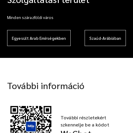
Minden szárazföldi város
Egyesült Arab Emírségekben
Szaúd-Arábiában
További információ
További részletekért
szkennelje be a kódot