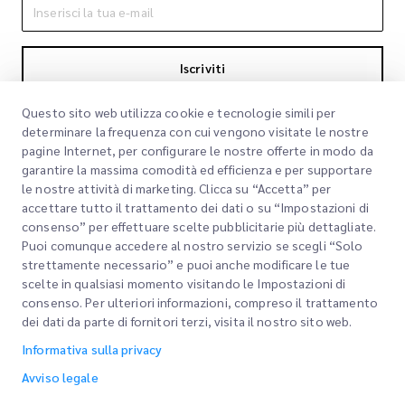
Iscriviti
Iscrivendoti accetti la nostra Informativa sulla privacy
Informativa sulla
Questo sito web utilizza cookie e tecnologie simili per
privacy
determinare la frequenza con cui vengono visitate le nostre
pagine Internet, per configurare le nostre offerte in modo da
garantire la massima comodità ed efficienza e per supportare
le nostre attività di marketing. Clicca su “Accetta” per
accettare tutto il trattamento dei dati o su “Impostazioni di
consenso” per effettuare scelte pubblicitarie più dettagliate.
Puoi comunque accedere al nostro servizio se scegli “Solo
strettamente necessario” e puoi anche modificare le tue
scelte in qualsiasi momento visitando le Impostazioni di
Link rapidi
consenso. Per ulteriori informazioni, compreso il trattamento
dei dati da parte di fornitori terzi, visita il nostro sito web.
Aziendale
Sedi degli uffici
Informativa sulla privacy
I nostri servizi
Richiedi un preventivo
Chi siamo
Avviso legale