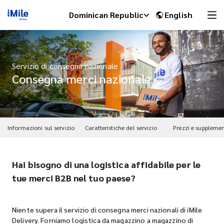
Dominican Republic
English
Servizio di consegna nazionale
Consegna merci nazionale
Informazioni sul servizio
Caratteristiche del servizio
Prezzi e supplemen
Hai bisogno di una logistica affidabile per le
iMile Chat
tue merci B2B nel tuo paese?
Niente supera il servizio di consegna merci nazionali di iMile
Delivery. Forniamo logistica da magazzino a magazzino di