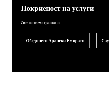
Покриеност на услуги
Сите поголеми градови во
Обединети Арапски Емирати
Сау