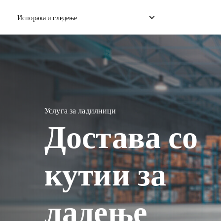
Испорака и следење
Домашна експресна достава
Меѓународна испорака 
Достава на домашен дропшип
Меѓународна испорака 
Услуга за ладилници
Достава со
Достава на домашен товар
Меѓународен консолиди
кутии за
ладење