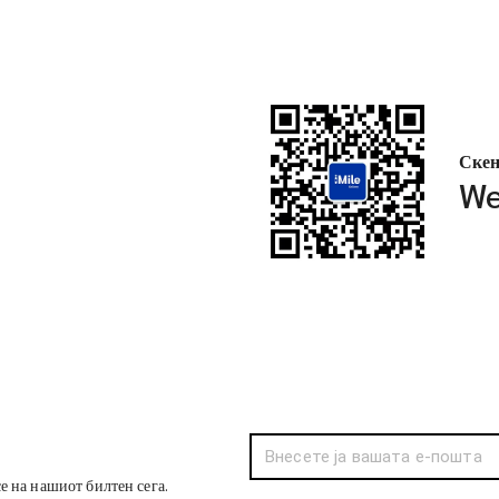
Скен
We
се на нашиот билтен сега.