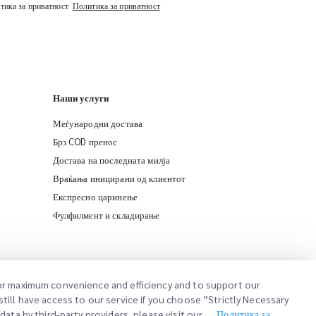
итика за приватност
Политика за приватност
Наши услуги
Меѓународни достава
Брз COD пренос
Достава на последната милја
Враќања иницирани од клиентот
Експресно царинење
iMile Chat
Фулфилмент и складирање
 for maximum convenience and efficiency and to support our
till have access to our service if you choose ”Strictly Necessary
ata by third-party providers, please visit our
Политика за