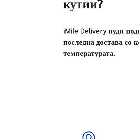
кутии?
iMile Delivery нуди п
последна достава со 
температурата.