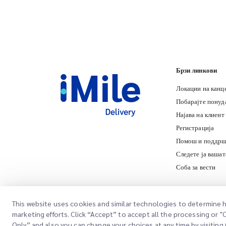
Брзи линкови
Локации на канц
Побарајте понуд
Најава на клиент
Регистрација
Помош и поддрш
Следете ја вашат
Соба за вести
This website uses cookies and similar technologies to determine h
marketing efforts. Click “Accept” to accept all the processing or 
Only” and also you can change your choices at any time by visiting 