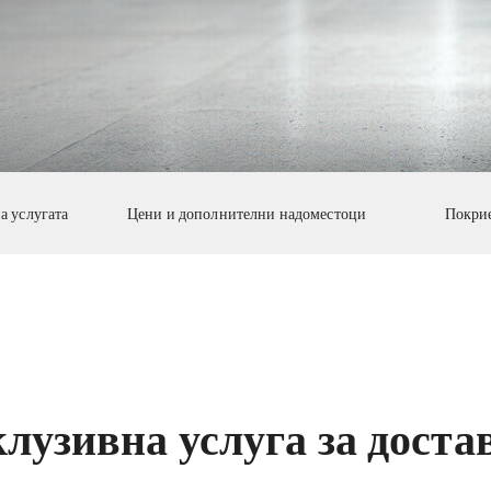
а услугата
Цени и дополнителни надоместоци
Покрие
клузивна услуга за доста