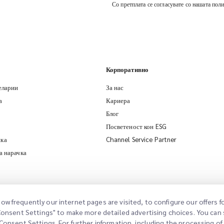
Со претплата се согласувате со нашата пол
Корпоративно
еларии
За нас
а
Кариера
Блог
Посветеност кон ESG
ка
Channel Service Partner
а нарачка
ow frequently our internet pages are visited, to configure our offers
"Consent Settings" to make more detailed advertising choices. You can s
Consent Settings. For further information, including the processing of d