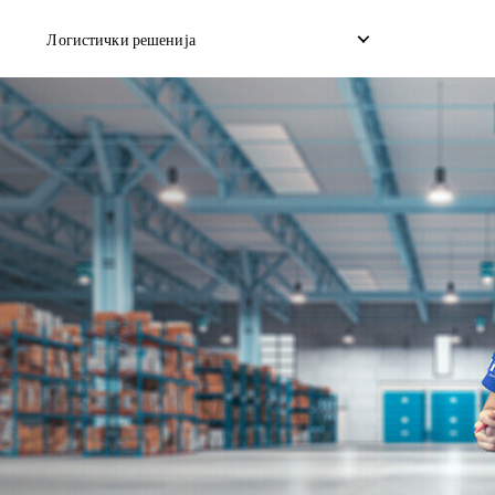
Логистички решенија
со дропшип
Обратно подигнување
Услуга за скла
на товар
Управување со враќање
Достава со ис
ран брод