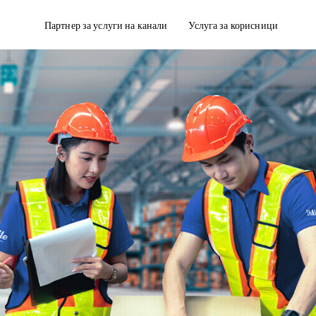
Партнер за услуги на канали
Услуга за корисници
дирање
Достава со кутии за ладење
полнување на нарачката