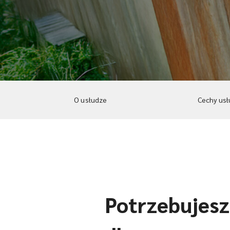
O usłudze
Cechy usł
Potrzebujesz