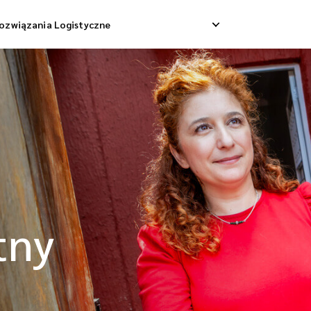
ozwiązania Logistyczne
Dostawa Dropshippingowa
Odbiór Zwrotny
 Dostawa Towarowa
Zarządzanie Zwrotami
Konsolidacja Wysyłek
tny