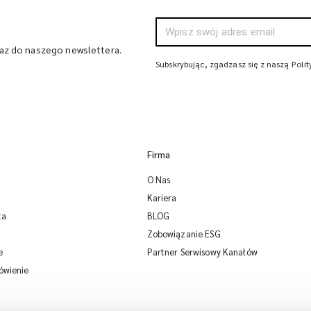
raz do naszego newslettera.
Subskrybując, zgadzasz się z naszą Poli
Firma
O Nas
Kariera
ta
BLOG
Zobowiązanie ESG
e
Partner Serwisowy Kanałów
ówienie