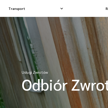
Transport
R
Krajowa Dostawa Ekspresowa
Międzynarodowa 
Krajowa Dostawa Dropshippingowa
Międzynarodowa
Krajowa Dostawa Towarowa
Międzynarodowa 
Usługi Zwrotów
Odbiór Zwro