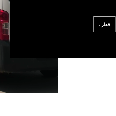
قطر .