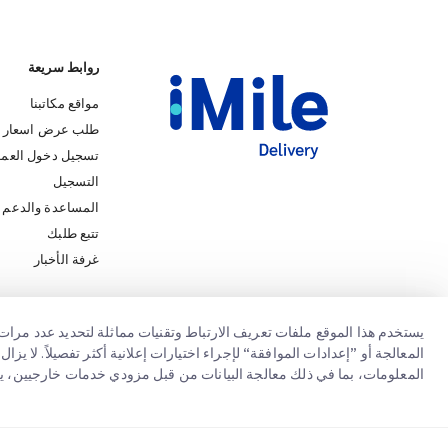
روابط سريعة
مواقع مكاتبنا
طلب عرض اسعار
تسجيل دخول العمل
التسجيل
المساعدة والدعم
iMile Chat
تتبع طلبك
غرفة الأخبار
يستخدم هذا الموقع ملفات تعريف الارتباط وتقنيات مماثلة لتحديد عدد مرات 
المعالجة أو ”إعدادات الموافقة“ لإجراء اختيارات إعلانية أكثر تفصيلاً. لا 
المعلومات، بما في ذلك معالجة البيانات من قبل مزودي خدمات خارجيين، ي
iMile Delivery Services LLC. All rights reserved.
2026
Copyright @
إخطا