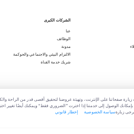
الشركات الكبرى
عنا
الوظائف
اء
مدونة
الالتزام البيئي والاجتماعي والحوكمة
شريك خدمة القناة
زيارة صفحاتنا على الإنترنت، وتهيئة عروضنا لتحقيق أقصى قدر من الراحة والكف
يزال بإمكانك الوصول إلى خدمتنا إذا اخترت ”الضروري فقط“ ويمكنك أيضًا تغيير ا
رجى زيارة
سياسة الخصوصية
إخطار قانوني
ر قانوني
شروط الإستخدام
سياسة الخصوصية
إعدادات الموافقة
سياسة الكوكيز