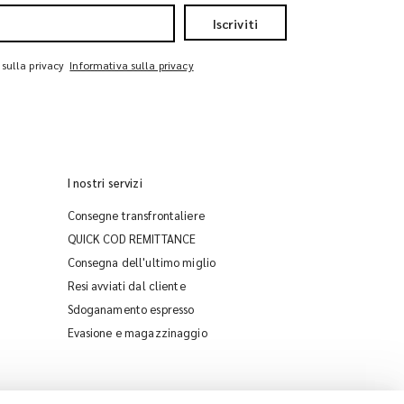
Iscriviti
 sulla privacy
Informativa sulla privacy
I nostri servizi
Consegne transfrontaliere
QUICK COD REMITTANCE
Consegna dell'ultimo miglio
Resi avviati dal cliente
Sdoganamento espresso
iMile Chat
Evasione e magazzinaggio