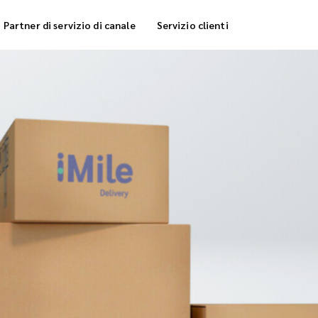
Partner di servizio di canale
Servizio clienti
rvizio di stoccaggio
Consegna di frigocong
nsegna di evasione degli ordini