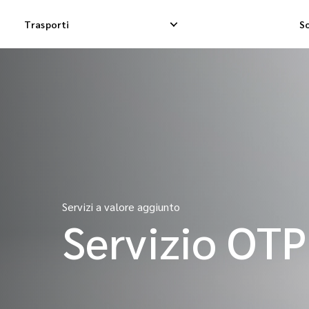
Trasporti
So
Consegna espressa nazionale
Consegna Dropshi
Consegna Dropship nazionale
Consegna merci i
Consegna merci nazionale
Spedizione di co
Servizi a valore aggiunto
Servizio OTP