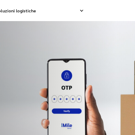
luzioni logistiche
p internazionale
Ritiro inverso
Se
nternazionale
Gestione resi
Co
nsolidamento internazionale