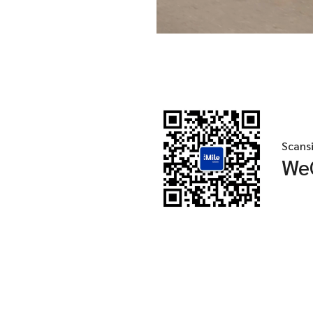
Scans
We