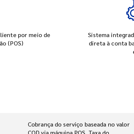
liente por meio de
Sistema integrad
tão (POS)
direta à conta b
Cobrança do serviço baseada no valor
COD via máquina POS. Taxa do