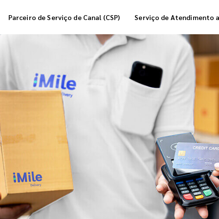
Parceiro de Serviço de Canal (CSP)
Serviço de Atendimento a
zenagem
Entrega de Caixa Térmica
Serv
ga de Pedidos
Serv
Serv
Emb
Mod
Mod