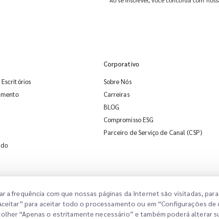
Ao se inscrever, você concorda com noss
Corporativo
Escritórios
Sobre Nós
çamento
Carreiras
BLOG
Compromisso ESG
Parceiro de Serviço de Canal (CSP)
ido
ar a frequência com que nossas páginas da Internet são visitadas, pa
 “Aceitar” para aceitar todo o processamento ou em “Configurações de
scolher “Apenas o estritamente necessário” e também poderá alterar