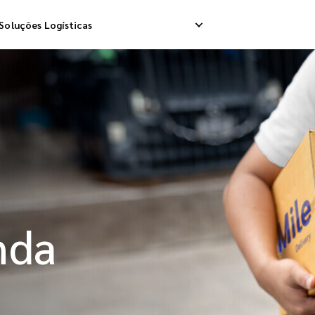
Soluções Logísticas
Internacional
Logística Reversa
Arma
Internacional
Gestão de Devolução
Entre
 Internacional
nda