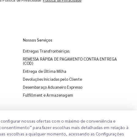
a Política de Privacidade
Política de Privacidade
Nossos Serviços
Entregas Transfronteiriças
REMESSA RÁPIDA DE PAGAMENTO CONTRA ENTREGA
(COD)
Entrega de Última Milha
Devoluções Iniciadas pelo Cliente
iMile Chat
Desembaraço Aduaneiro Expresso
Fulfillment e Armazenagem
ra configurar nossas ofertas com o máximo de conveniência e
 consentimento” para fazer escolhas mais detalhadas em relação à
 suas escolhas a qualquer momento, acessando as Configurações