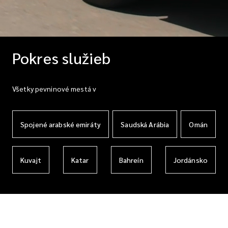
Pokres služieb
Všetky pevninové mestá v
Spojené arabské emiráty
Saudská Arábia
Omán
Kuvajt
Katar
Bahreín
Jordánsko