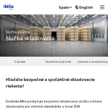
Spain
English
Služba plnenia
Služba skladovania
O službe
Služobné vlastnosti
Hľadáte bezpečné a spoľahlivé skladovacie
iMile Chat
riešenia?
Dodávka iMile poskytuje bezpečnú skladovaciu službu vrátane
skladovania pre vrátené objednávky a tovar B2B.