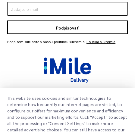
Podpisovať
Podpisom súhlasíte s našou politikou súkromia
Politika súkromia
This website uses cookies and similar technologies to
Rýchle odkazy
determine how frequently our internet pages are visited, to
Spoločnosť
configure our offers for maximum convenience and efficiency
Miesto kancelárie
and to support our marketing efforts. Click “Accept” to accept
Naše služby
all the processing or "Consent Settings" to make more
Žiadať citáciu
O nás
detailed advertising choices. You can still have access to our