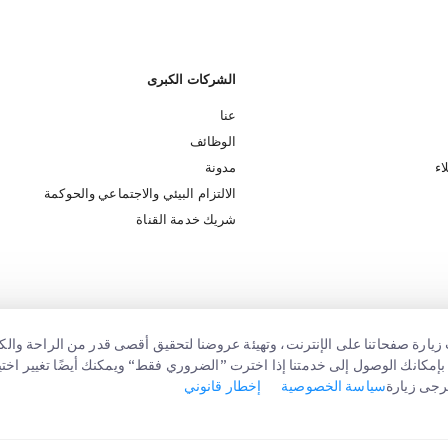
الشركات الكبرى
عنا
الوظائف
اء
مدونة
الالتزام البيئي والاجتماعي والحوكمة
شريك خدمة القناة
زيارة صفحاتنا على الإنترنت، وتهيئة عروضنا لتحقيق أقصى قدر من الراحة والكف
يزال بإمكانك الوصول إلى خدمتنا إذا اخترت ”الضروري فقط“ ويمكنك أيضًا تغيير ا
رجى زيارة
سياسة الخصوصية
إخطار قانوني
ر قانوني
شروط الإستخدام
سياسة الخصوصية
إعدادات الموافقة
سياسة الكوكيز