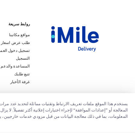
روابط سريعة
مواقع مكاتبنا
طلب عرض اسعار
تسجيل دخول العمل
التسجيل
المساعدة والدعم
iMile Chat
تتبع طلبك
غرفة الأخبار
يستخدم هذا الموقع ملفات تعريف الارتباط وتقنيات مماثلة لتحديد عدد مرات 
المعالجة أو ”إعدادات الموافقة“ لإجراء اختيارات إعلانية أكثر تفصيلاً. لا 
المعلومات، بما في ذلك معالجة البيانات من قبل مزودي خدمات خارجيين، ي
iMile Delivery Services LLC. All rights reserved.
2026
Copyright @
إخطا