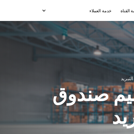
القناة
خدمة العملاء
ن
تسليم صندوق التبريد
خدمة الدفع عند الإستلام
ز
خدمة نقاط البيع
تبريد
رسائل ( OTP) التسليم
يم صندوق
نقل التعبئة
ريد
نموذج التسليم في السوق
نموذج التسليم المخصص