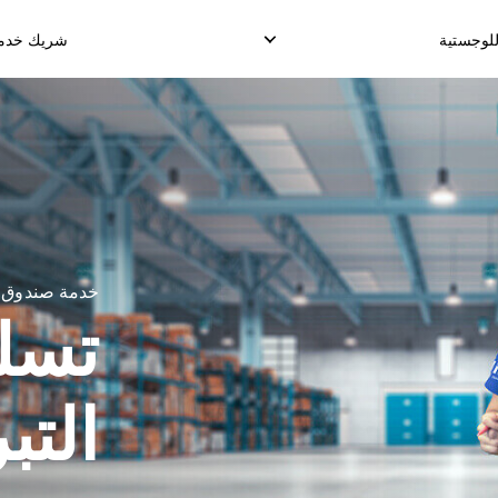
للوجستية
شريك خدمة 
لدروب شيب الدولي
الإلتقاط العكسي
خدمة التخزي
وصيل البضائع الدولية
إدارة الإسترجاع
توصيل طلب الإنجا
خدمة صندوق ال
شحن الدولي الموحد
تسل
التب