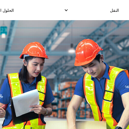
النقل
الحلول ا
التوصيل المحلي السريع
توصيل ا
توصيل الدرووب شيب المحلي
ت
توصيل البضائع المحلية
ال