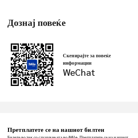
Дознај повеќе
Скенирајте за повеќе
информации
WeChat
Претплатете се на нашиот билтен
Бидете во тек со случувањата во iMile. Претплатете се на нашиот