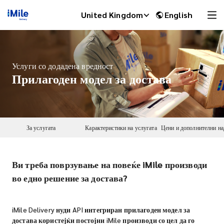
United Kingdom
English
Услуги со додадена вредност
Прилагоден модел за достава
За услугата
Карактеристики на услугата
Ви треба поврзување на повеќе iMile производи
iMile Chat
во едно решение за достава?
iMile Delivery нуди API интегриран прилагоден модел за
достава користејќи постојни iMile производи со цел да го