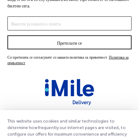
билтен сега.
Претплати се
Со претплата се согласувате со нашата политика за приватност
Политика за
приватност
This website uses cookies and similar technologies to
Брзи линкови
determine how frequently our internet pages are visited, to
Корпоративно
configure our offers for maximum convenience and efficiency
Локации на канцеларии