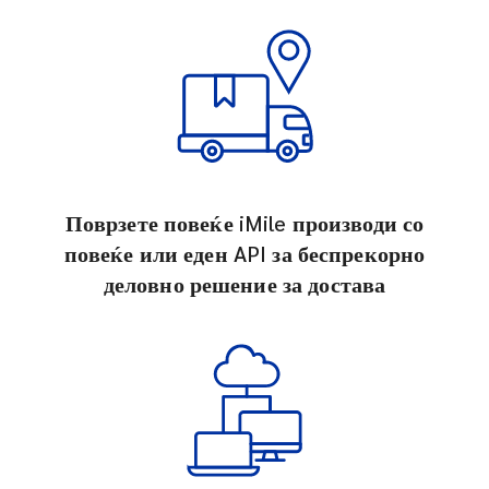
Поврзете повеќе iMile производи со
повеќе или еден API за беспрекорно
деловно решение за достава