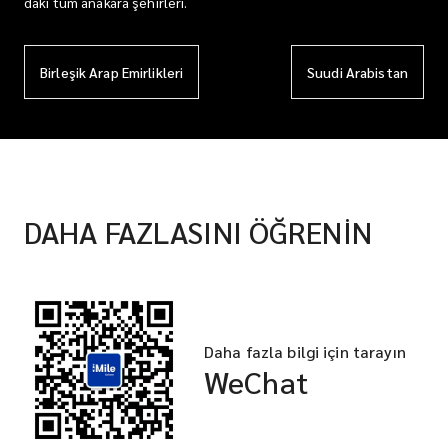
daki tüm anakara şehirleri.
Birleşik Arap Emirlikleri
Suudi Arabistan
DAHA FAZLASINI ÖĞRENİN
Daha fazla bilgi için tarayın
WeChat