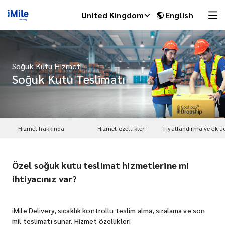
United Kingdom
English
Soğuk Kutu Hizmeti
Soğuk Kutu Teslimatı
Hizmet hakkında
Hizmet özellikleri
Fiyatlandırma ve ek üc
Özel soğuk kutu teslimat hizmetlerine mi
iMile Chat
ihtiyacınız var?
iMile Delivery, sıcaklık kontrollü teslim alma, sıralama ve son
mil teslimatı sunar. Hizmet özellikleri