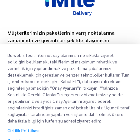
Müşterilerimizin paketlerinin varış noktalarına
zamanında ve güvenli bir şekilde ulaşmasını
sağlamak, onlara güven ve gönül rahatlığı
sağlamak için güvenilir hizmetler sunmaya
Bu web sitesi, internet sayfalarımızın ne sıklıkla ziyaret
edildiğini belirlemek, tekliflerimizi maksimum rahatlık ve
kendimizi adadık.
verimlilik için yapılandırmak ve pazarlama çabalarımızı
Kurumsal
desteklemek için çerezler ve benzer teknolojiler kullanır. Tüm
Ofis Yerleri
işlemleri kabul etmek için “Kabul Et”i, daha ayrıntılı reklam
Teknoloji odaklı
seçimleri yapmak için “Onay Ayarları”nı tıklayın. “Yalnızca
Teklif Alın
Hakkımızda
Kesinlikle Gerekli Olanlar”ı seçerseniz hizmetimize yine de
erişebilirsiniz ve ayrıca Onay Ayarları'nı ziyaret ederek
Yenilik
Kariyer
Express customs clearance
seçimlerinizi istediğiniz zaman değiştirebilirsiniz. Üçüncü taraf
sağlayıcılar tarafından yapılan veri işleme dahil olmak üzere
Gelişmekte olan bir lojistik şirketi olarak, müşterilerimize
BLOG
daha fazla bilgi için lütfen şu adresi ziyaret edin:
en son teknoloji ve akıllı sistemlerin yardımıyla daha
ESG
akıllı ve daha verimli bir lojistik deneyimi sunmak için
Gizlilik Politikası
Yasal Uyarı
sürekli olarak yenilikleri takip ediyoruz.