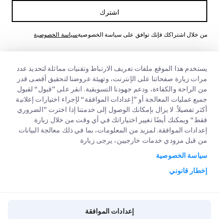
اشترك
من خلال اشتراكك فإنك توافق على سياسة الخصوصية
سياسة الخصوصية
يستخدم هذا الموقع ملفات تعريف الارتباط وتقنيات مماثلة لتحديد عدد
مرات زيارة صفحاتنا على الإنترنت، وتهيئة عروضنا لتحقيق أقصى قدر
من الراحة والكفاءة، ودعم جهودنا التسويقية. انقر على ”قبول“ لقبول
جميع عمليات المعالجة أو ”إعدادات الموافقة“ لإجراء اختيارات إعلانية
أكثر تفصيلاً. لا يزال بإمكانك الوصول إلى خدمتنا إذا اخترت ”الضروري
فقط“ ويمكنك أيضًا تغيير اختياراتك في أي وقت من خلال زيارة
روابط سريعة
إعدادات الموافقة. لمزيد من المعلومات، بما في ذلك معالجة البيانات
من قبل مزودي خدمات خارجيين، يرجى زيارة
الشركات الكبرى
مواقع مكاتبنا
سياسة الخصوصية
خدماتنا
عنا
طلب عرض اسعار
إخطار قانوني
الوظائف
تسجيل دخول العملاء
التخليص الجمركي السريع
مدونة
التسجيل
إعدادات الموافقة