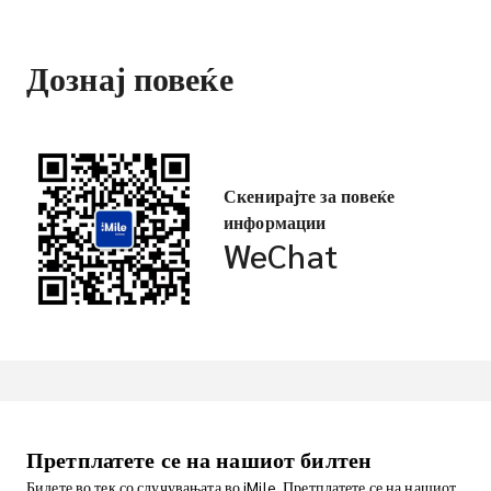
Дознај повеќе
Скенирајте за повеќе
информации
WeChat
Претплатете се на нашиот билтен
Бидете во тек со случувањата во iMile. Претплатете се на нашиот