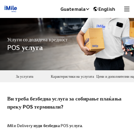
Guatemala
English
Услуги со додадена вредност
POS услуга
За услугата
Карактеристики на услугата
Ви треба безбедна услуга за собирање плаќања
iMile Chat
преку POS терминали?
iMile Delivery нуди безбедна POS услуга.