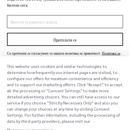
билтен сега.
Претплати се
Со претплата се согласувате со нашата политика за приватност
Политика за
приватност
This website uses cookies and similar technologies to
determine how frequently our internet pages are visited, to
configure our offers for maximum convenience and efficiency
and to support our marketing efforts. Click “Accept” to accept
all the processing or "Consent Settings" to make more
detailed advertising choices. You can still have access to our
service if you choose ”Strictly Necessary Only” and also you
can change your choices at any time by visiting Consent
Брзи линкови
Settings. For further information, including the processing of
data by third-party providers, please visit our
Корпоративно
Локации на канцеларии