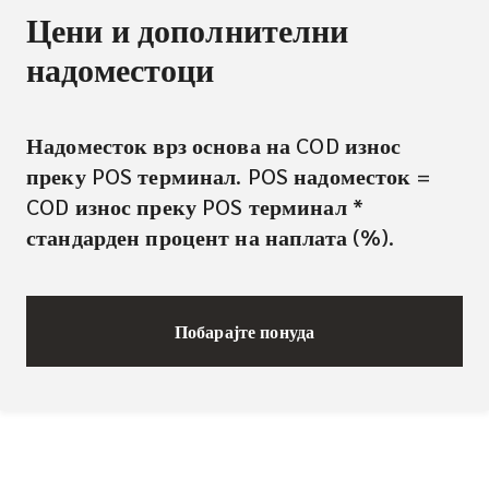
Цени и дополнителни
надоместоци
Надоместок врз основа на COD износ
преку POS терминал. POS надоместок =
COD износ преку POS терминал *
стандарден процент на наплата (%).
Побарајте понуда