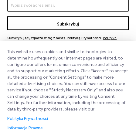
Subskrybuj
Subskrybując, zgadzasz się z naszą Polityką Prywatności
Polityka
Prywatności
This website uses cookies and similar technologies to
determine how frequently our internet pages are visited, to
configure our offers for maximum convenience and efficiency
and to support our marketing efforts. Click “Accept” to accept
all the processing or "Consent Settings" to make more
detailed advertising choices. You can still have access to our
service if you choose ”Strictly Necessary Only” and also you
can change your choices at any time by visiting Consent
Szybkie Linki
Settings. For further information, including the processing of
data by third-party providers, please visit our
Firma
Lokalizacje Biur
Polityka Prywatności
Nasze Usługi
Poproś o Wycenę
O Nas
Informacje Prawne