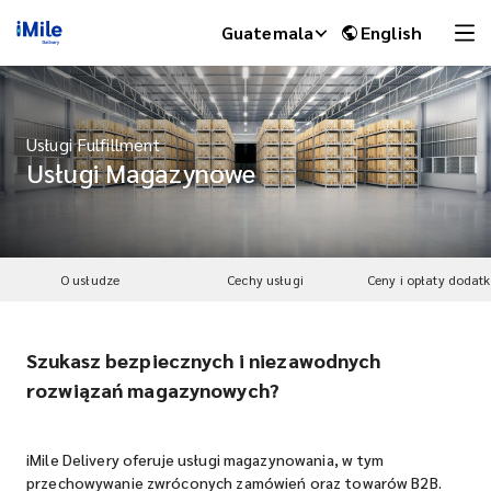
Guatemala
English
Usługi Fulfillment
Usługi Magazynowe
O usłudze
Cechy usługi
Ceny i opłaty dodat
Szukasz bezpiecznych i niezawodnych
iMile Chat
rozwiązań magazynowych?
iMile Delivery oferuje usługi magazynowania, w tym
przechowywanie zwróconych zamówień oraz towarów B2B.