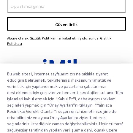
Güvenilirlik
Abone olarak Gizlilik Politikamızı kabul etmiş olursunuz
Gizlilik
Politikası
Bu web sitesi, internet sayfalarımızın ne sıklıkla ziyaret
edildiğini belirlemek, tekliflerimizi maksimum rahatlık ve
verimlilik için yapılandırmak ve pazarlama çabalarımızı
desteklemek için çerezler ve benzer teknolojiler kullanır. Tüm
işlemleri kabul etmek için “Kabul Et”i, daha ayrıntılı reklam
Müşterilerimizin paketlerinin varış noktalarına
seçimleri yapmak için “Onay Ayarları”nı tıklayın. “Yalnızca
zamanında ve güvenli bir şekilde ulaşmasını
Kesinlikle Gerekli Olanlar”ı seçerseniz hizmetimize yine de
sağlamak, onlara güven ve gönül rahatlığı
erişebilirsiniz ve ayrıca Onay Ayarları'nı ziyaret ederek
sağlamak için güvenilir hizmetler sunmaya
seçimlerinizi istediğiniz zaman değiştirebilirsiniz. Üçüncü taraf
kendimizi adadık.
sağlayıcılar tarafından yapılan veri işleme dahil olmak üzere