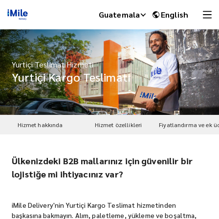
Guatemala
English
Yurtiçi Teslimat Hizmeti
Yurtiçi Kargo Teslimatı
Hizmet hakkında
Hizmet özellikleri
Fiyatlandırma ve ek üc
Ülkenizdeki B2B mallarınız için güvenilir bir
iMile Chat
lojistiğe mi ihtiyacınız var?
iMile Delivery'nin Yurtiçi Kargo Teslimat hizmetinden
başkasına bakmayın. Alım, paletleme, yükleme ve boşaltma,