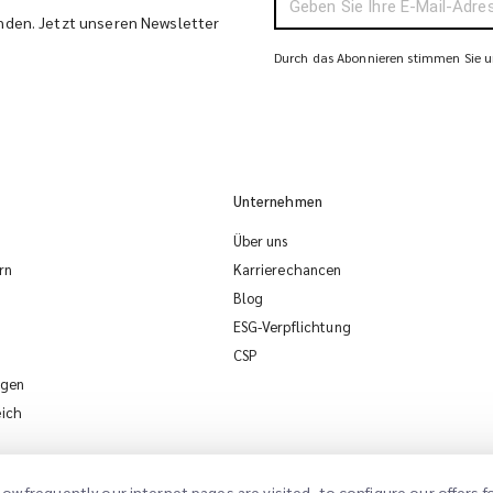
enden. Jetzt unseren Newsletter
Durch das Abonnieren stimmen Sie un
Unternehmen
Über uns
rn
Karrierechancen
Blog
ESG-Verpflichtung
CSP
lgen
eich
ow frequently our internet pages are visited, to configure our offers