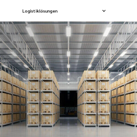
Logistiklösungen
ektversand
Rückabholung
Lagerdiens
chtdienst
Rücksendemanagement
Auftragsab
melladung