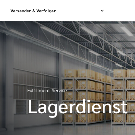
Versenden & Verfolgen
Nationaler Expresszustelldienst
Internationaler Dir
Nationaler Direktversand
Internationaler Fra
Nationaler Frachtdienst
Internationale Sam
Fulfillment-Service
Lagerdienst