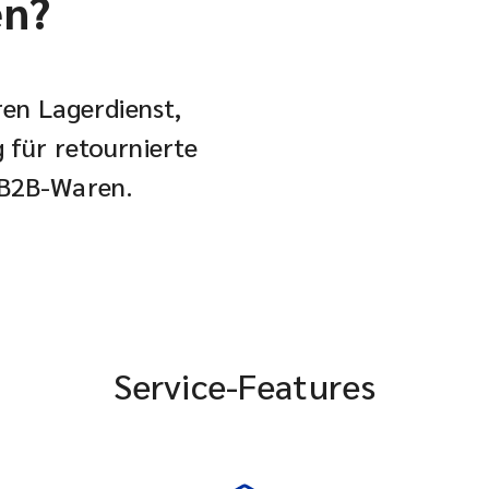
en?
eren Lagerdienst,
g für retournierte
 B2B-Waren.
Service-Features