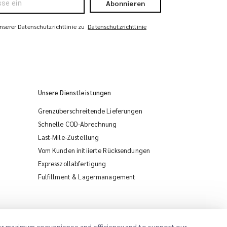
Abonnieren
serer Datenschutzrichtlinie zu
Datenschutzrichtlinie
Unsere Dienstleistungen
Grenzüberschreitende Lieferungen
Schnelle COD-Abrechnung
Last-Mile-Zustellung
Vom Kunden initiierte Rücksendungen
Expresszollabfertigung
iMile Chat
Fulfillment & Lagermanagement
 for maximum convenience and efficiency and to support our