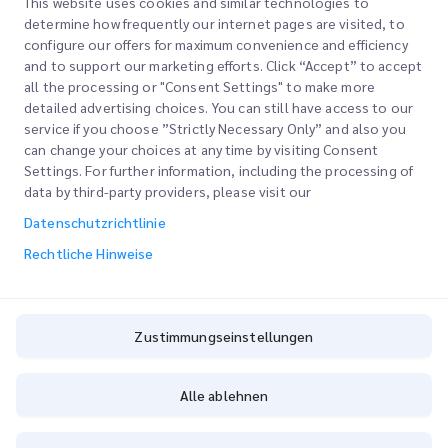
This website uses cookies and similar technologies to
Unternehmen
Bürostandorte
determine how frequently our internet pages are visited, to
Unsere Dienstleistungen
configure our offers for maximum convenience and efficiency
Angebot anfordern
Über uns
and to support our marketing efforts. Click “Accept” to accept
all the processing or "Consent Settings" to make more
Kundenlogin
Karriere
Schnellzollabfertigung
detailed advertising choices. You can still have access to our
service if you choose ”Strictly Necessary Only” and also you
Registrieren
Blog
can change your choices at any time by visiting Consent
Settings. For further information, including the processing of
Bestellung verfolgen
ESG
Rechtliche Hinweise
data by third-party providers, please visit our
CSP
Datenschutzrichtlinie
Nutzungsbedingungen
Rechtliche Hinweise
Datenschutzrichtlinie
Zustimmungseinstellungen
Zustimmungseinstellungen
Allgemeine Geschäftsbedingungen
Cookie-Richtlinie
Alle ablehnen
Copyright @
2026
iMile Delivery Services LLC. All rights reserved.