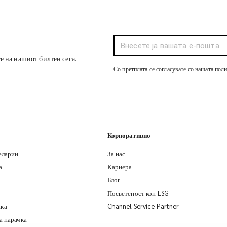
се на нашиот билтен сега.
Со претплата се согласувате со нашата пол
Корпоративно
еларии
За нас
а
Кариера
Блог
Посветеност кон ESG
ка
Channel Service Partner
а нарачка