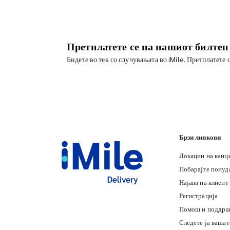
Претплатете се на нашиот билтен
Бидете во тек со случувањата во iMile. Претплатете 
Брзи линкови
Локации на канц
Побарајте понуд
Најава на клиент
Регистрација
Помош и поддрш
Следете ја вашат