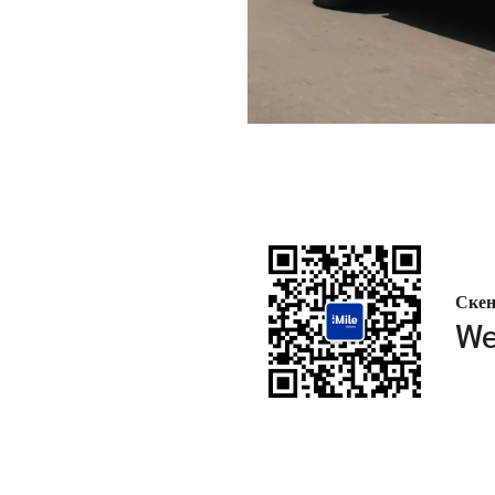
Скен
We