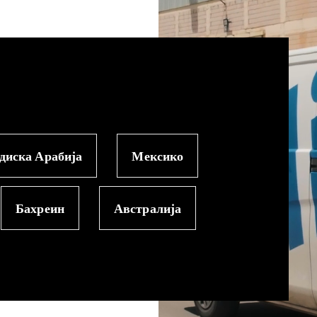
диска Арабија
Мексико
Бахреин
Австралија