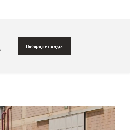
Побарајте понуда
а