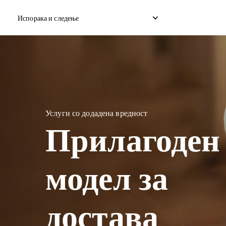
Испорака и следење
Домашна експресна достава
Меѓународна испорака 
Достава на домашен дропшип
Меѓународна испорака 
Услуги со додадена вредност
Прилагоден
Достава на домашен товар
Меѓународен консолиди
модел за
достава