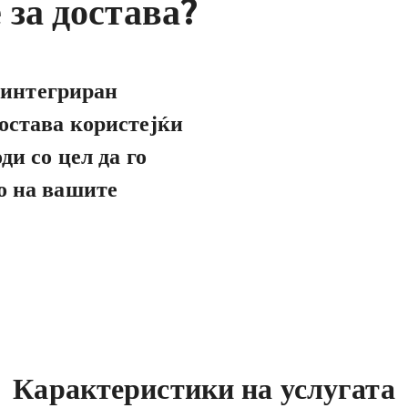
 за достава?
I интегриран
достава користејќи
ди со цел да го
о на вашите
Карактеристики на услугата