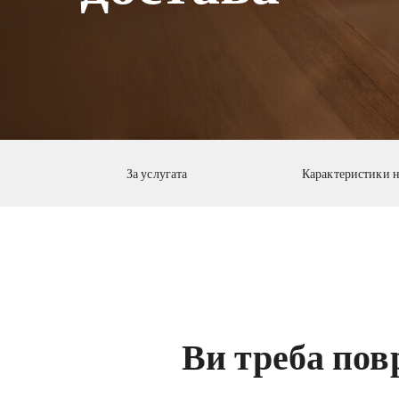
За услугата
Карактеристики н
Ви треба пов