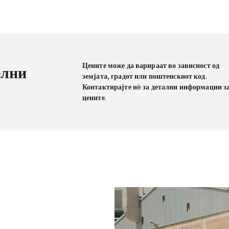
Цените може да варираат во зависност од
елни
земјата, градот или поштенскиот код.
Контактирајте нè за детални информации з
цените.