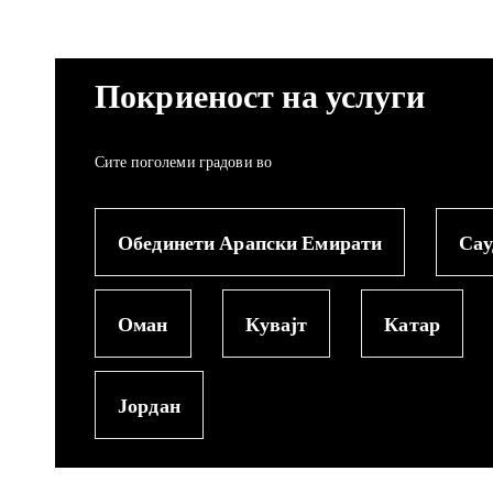
Покриеност на услуги
Сите поголеми градови во
Обединети Арапски Емирати
Сау
Оман
Кувајт
Катар
Јордан