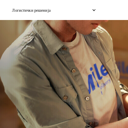
Логистички решенија
со дропшип
Обратно подигнување
Услуга за скла
на товар
Управување со враќање
Достава со ис
ран брод