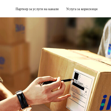
Партнер за услуги на канали
Услуга за корисници
дирање
Достава со кутии за ладење
полнување на нарачката