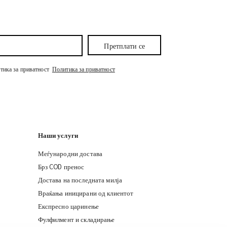
Претплати се
итика за приватност
Политика за приватност
Наши услуги
Меѓународни достава
Брз COD пренос
Достава на последната милја
Враќања иницирани од клиентот
Експресно царинење
iMile Chat
Фулфилмент и складирање