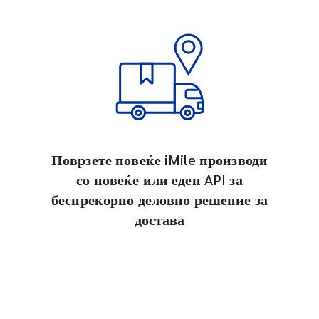
Поврзете повеќе iMile производи
со повеќе или еден API за
беспрекорно деловно решение за
достава