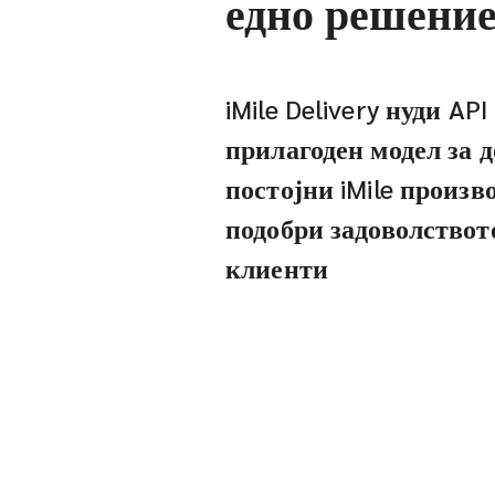
едно решение
iMile Delivery нуди AP
прилагоден модел за 
постојни iMile произво
подобри задоволствот
клиенти