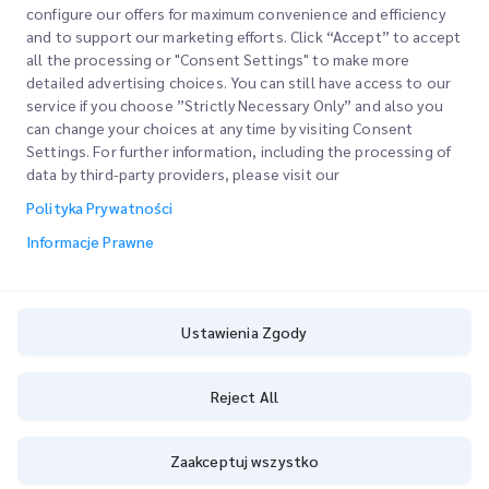
Nasze Usługi
configure our offers for maximum convenience and efficiency
Poproś o Wycenę
O Nas
and to support our marketing efforts. Click “Accept” to accept
all the processing or "Consent Settings" to make more
Logowanie Klienta
Kariera
Express customs clearance
detailed advertising choices. You can still have access to our
service if you choose ”Strictly Necessary Only” and also you
Rejestracja
BLOG
can change your choices at any time by visiting Consent
Settings. For further information, including the processing of
Śledź swoje Zamówienie
ESG
Informacje Prawne
data by third-party providers, please visit our
Partner Serwisowy Kanałów
Polityka Prywatności
Warunki Użytkowania
Informacje Prawne
Polityka Prywatności
Ustawienia Zgody
Ustawienia Zgody
ÁLTALÁNOS SZERZŐDÉSI FELTÉTELEK
Cookie Policy
Reject All
Copyright @
2026
iMile Delivery Services LLC. All rights reserved.
Zaakceptuj wszystko