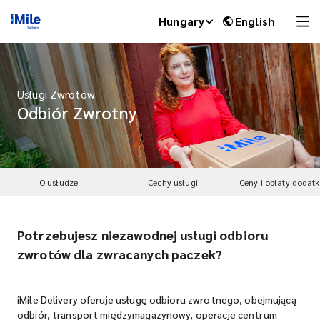
Hungary
English
Usługi Zwrotów
Odbiór Zwrotny
O usłudze
Cechy usługi
Ceny i opłaty dodat
Potrzebujesz niezawodnej usługi odbioru
iMile Chat
zwrotów dla zwracanych paczek?
iMile Delivery oferuje usługę odbioru zwrotnego, obejmującą
odbiór, transport międzymagazynowy, operacje centrum