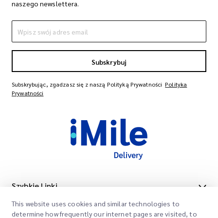
naszego newslettera.
Subskrybuj
Subskrybując, zgadzasz się z naszą Polityką Prywatności
Polityka
Prywatności
Szybkie Linki
This website uses cookies and similar technologies to
Firma
Lokalizacje Biur
determine how frequently our internet pages are visited, to