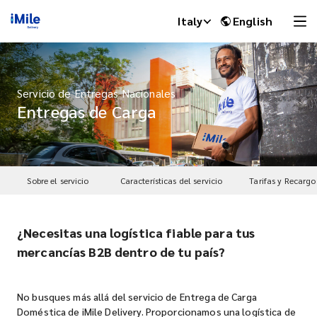
Italy
English
Servicio de Entregas Nacionales
Entregas de Carga
Sobre el servicio
Características del servicio
Tarifas y Recargo
¿Necesitas una logística fiable para tus
iMile Chat
mercancías B2B dentro de tu país?
No busques más allá del servicio de Entrega de Carga
Doméstica de iMile Delivery. Proporcionamos una logística de