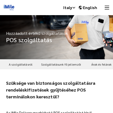
Italy
English
Hozzáadott értékű szolgáltatások
POS szolgáltatás
A szolgáltatásról
Szolgáltatásunk fő jellemzői
Árak és felárak
Szüksége van biztonságos szolgáltatásra
iMile Chat
rendeléskifizetések gyűjtéséhez POS
terminálokon keresztül?
Az iMile Delivery megbízható POS szolgáltatást kínál.