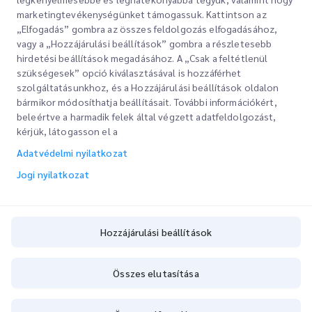
Vállalati
Irodahelyek
marketingtevékenységünket támogassuk. Kattintson az
Szolgáltatásaink
„Elfogadás” gombra az összes feldolgozás elfogadásához,
Ajánlatkérés
Rólunk
vagy a „Hozzájárulási beállítások” gombra a részletesebb
hirdetési beállítások megadásához. A „Csak a feltétlenül
Ügyfélbejelentkezés
Karrier
Expressz vámkezelés
szükségesek” opció kiválasztásával is hozzáférhet
szolgáltatásunkhoz, és a Hozzájárulási beállítások oldalon
Regisztráció
Blog
bármikor módosíthatja beállításait. További információkért,
beleértve a harmadik felek által végzett adatfeldolgozást,
A rendelés nyomon követése
ESG
Jogi nyilatkozat
kérjük, látogasson el a
Csatornaszolgáltató partner
Adatvédelmi nyilatkozat
Használati feltételek
Jogi nyilatkozat
Adatvédelmi nyilatkozat
Hozzájárulási beállítások
Hozzájárulási beállítások
Cookie-irányelvek
Szolgáltatási Charta
Összes elutasítása
Copyright @
2026
iMile Delivery Services LLC. All rights reserved.