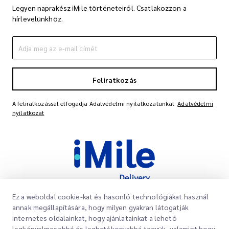
Legyen naprakész iMile történeteiről. Csatlakozzon a
hírlevelünkhöz.
Feliratkozás
A feliratkozással elfogadja Adatvédelmi nyilatkozatunkat
Adatvédelmi
nyilatkozat
Ez a weboldal cookie-kat és hasonló technológiákat használ
annak megállapítására, hogy milyen gyakran látogatják
Gyorslinkek
internetes oldalainkat, hogy ajánlatainkat a lehető
legkényelmesebbé és leghatékonyabbá tegyük, valamint hogy