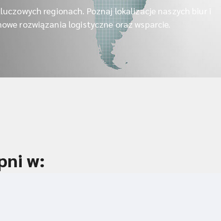
luczowych regionach. Poznaj lokalizacje naszych biur i
mowe rozwiązania logistyczne oraz wsparcie.
pni w: