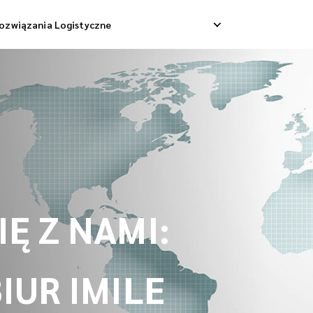
ozwiązania Logistyczne
Dostawa Dropshippingowa
Odbiór Zwrotny
 Dostawa Towarowa
Zarządzanie Zwrotami
Konsolidacja Wysyłek
Ę Z NAMI:
IUR IMILE