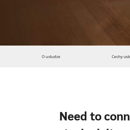
O usłudze
Cechy usł
Need to conne