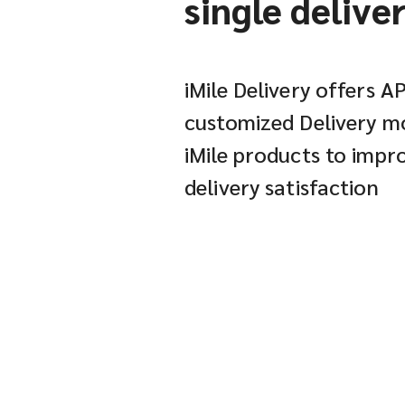
single delive
iMile Delivery offers A
customized Delivery mo
iMile products to imp
delivery satisfaction