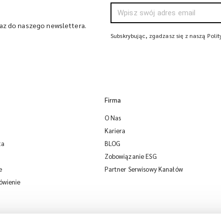
raz do naszego newslettera.
Subskrybując, zgadzasz się z naszą Poli
Firma
O Nas
Kariera
ta
BLOG
Zobowiązanie ESG
e
Partner Serwisowy Kanałów
ówienie