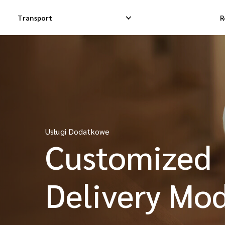
Transport
R
Krajowa Dostawa Ekspresowa
Międzynarodowa 
Krajowa Dostawa Dropshippingowa
Międzynarodowa
Usługi Dodatkowe
Krajowa Dostawa Towarowa
Międzynarodowa 
Customized
Delivery Mo