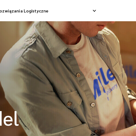
ozwiązania Logistyczne
Dostawa Dropshippingowa
Odbiór Zwrotny
 Dostawa Towarowa
Zarządzanie Zwrotami
Konsolidacja Wysyłek
del