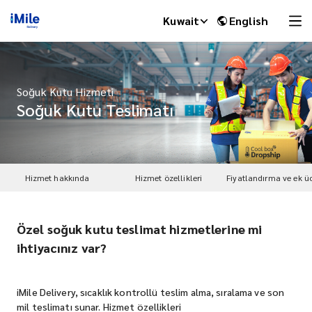
Kuwait
English
Soğuk Kutu Hizmeti
Soğuk Kutu Teslimatı
Hizmet hakkında
Hizmet özellikleri
Fiyatlandırma ve ek üc
Özel soğuk kutu teslimat hizmetlerine mi
iMile Chat
ihtiyacınız var?
iMile Delivery, sıcaklık kontrollü teslim alma, sıralama ve son
mil teslimatı sunar. Hizmet özellikleri