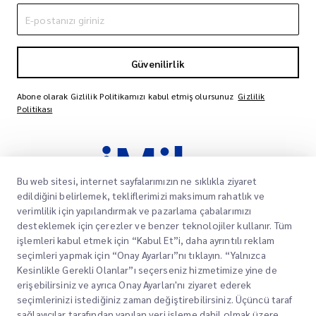
Güvenilirlik
Abone olarak Gizlilik Politikamızı kabul etmiş olursunuz
Gizlilik
Politikası
Bu web sitesi, internet sayfalarımızın ne sıklıkla ziyaret
edildiğini belirlemek, tekliflerimizi maksimum rahatlık ve
verimlilik için yapılandırmak ve pazarlama çabalarımızı
desteklemek için çerezler ve benzer teknolojiler kullanır. Tüm
işlemleri kabul etmek için “Kabul Et”i, daha ayrıntılı reklam
Müşterilerimizin paketlerinin varış noktalarına
seçimleri yapmak için “Onay Ayarları”nı tıklayın. “Yalnızca
zamanında ve güvenli bir şekilde ulaşmasını
Kesinlikle Gerekli Olanlar”ı seçerseniz hizmetimize yine de
sağlamak, onlara güven ve gönül rahatlığı
erişebilirsiniz ve ayrıca Onay Ayarları'nı ziyaret ederek
sağlamak için güvenilir hizmetler sunmaya
seçimlerinizi istediğiniz zaman değiştirebilirsiniz. Üçüncü taraf
kendimizi adadık.
sağlayıcılar tarafından yapılan veri işleme dahil olmak üzere