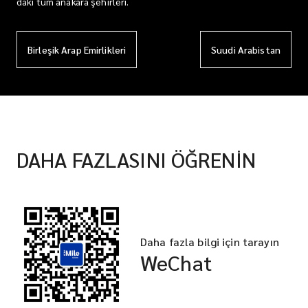
daki tüm anakara şehirleri.
Birleşik Arap Emirlikleri
Suudi Arabistan
DAHA FAZLASINI ÖĞRENİN
Daha fazla bilgi için tarayın
WeChat