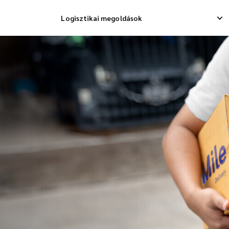
Logisztikai megoldások
szállítás
Fordított felvétel
ányszállítás
Visszatérési kezelés
olidációs hajó