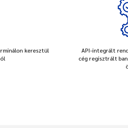
rminálon keresztül
API-integrált ren
tól
cég regisztrált ban