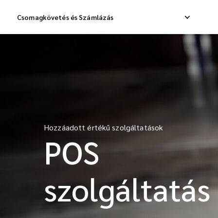
Csomagkövetés és Számlázás
Belföldi expressz szállítás
Nemzetközi csepp
Belföldi szállítás
Nemzetközi rakom
Hozzáadott értékű szolgáltatások
Belföldi áruszállítás
Nemzetközi konsz
POS
szolgáltatás