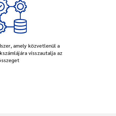
dszer, amely közvetlenül a
kszámlájára visszautalja az
összeget