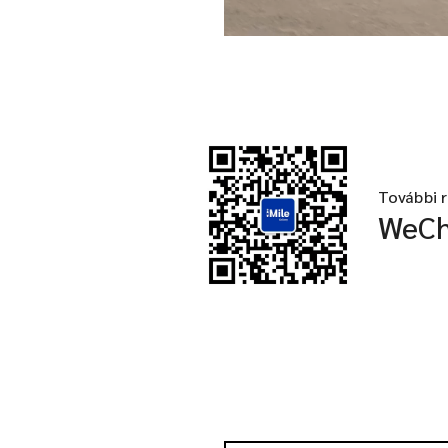
További r
WeCh