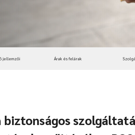
ő jellemzői
Árak és felárak
Szolgá
 biztonságos szolgáltat