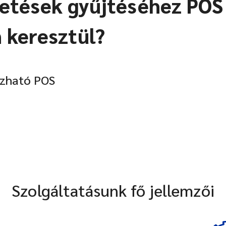
zetések gyűjtéséhez POS
 keresztül?
ízható POS
Szolgáltatásunk fő jellemzői