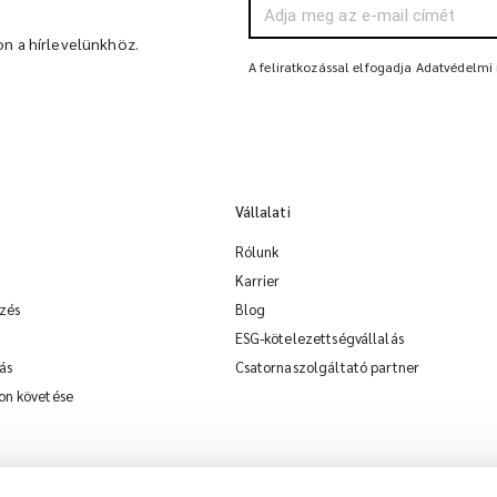
on a hírlevelünkhöz.
A feliratkozással elfogadja Adatvédelmi
Vállalati
Rólunk
Karrier
zés
Blog
ESG-kötelezettségvállalás
ás
Csatornaszolgáltató partner
on követése