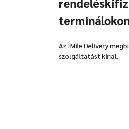
rendeléskifi
terminálokon
Az iMile Delivery megb
szolgáltatást kínál.