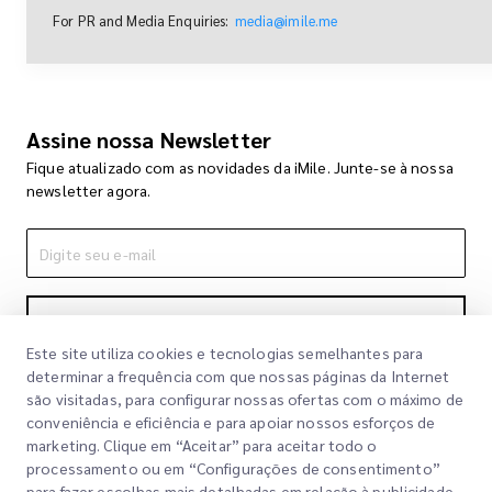
For PR and Media Enquiries:
media@imile.me
Assine nossa Newsletter
Fique atualizado com as novidades da iMile. Junte-se à nossa
newsletter agora.
Inscrever-se
Este site utiliza cookies e tecnologias semelhantes para
Ao se inscrever, você concorda com nossa Política de
determinar a frequência com que nossas páginas da Internet
Privacidade
Política de Privacidade
são visitadas, para configurar nossas ofertas com o máximo de
conveniência e eficiência e para apoiar nossos esforços de
marketing. Clique em “Aceitar” para aceitar todo o
processamento ou em “Configurações de consentimento”
para fazer escolhas mais detalhadas em relação à publicidade.