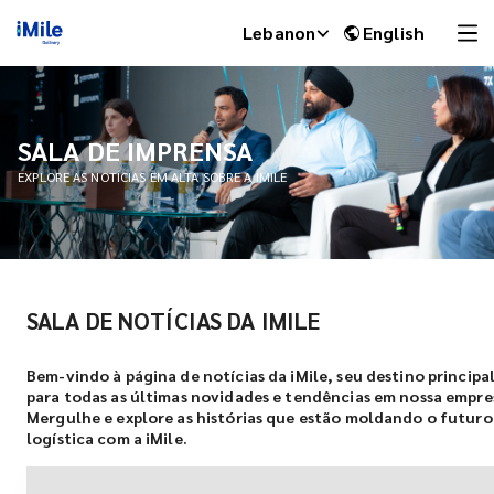
Lebanon
English
SALA DE IMPRENSA
EXPLORE AS NOTÍCIAS EM ALTA SOBRE A IMILE
SALA DE NOTÍCIAS DA IMILE
iMile Chat
Bem-vindo à página de notícias da iMile, seu destino principa
para todas as últimas novidades e tendências em nossa empre
Mergulhe e explore as histórias que estão moldando o futuro
logística com a iMile.