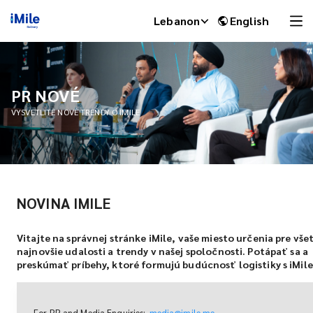
Lebanon
English
PR NOVÉ
VYSVETLITE NOVÉ TRENDY O IMILE
NOVINA IMILE
iMile Chat
Vitajte na správnej stránke iMile, vaše miesto určenia pre vše
najnovšie udalosti a trendy v našej spoločnosti. Potápať sa a
preskúmať príbehy, ktoré formujú budúcnosť logistiky s iMile
For PR and Media Enquiries:
media@imile.me