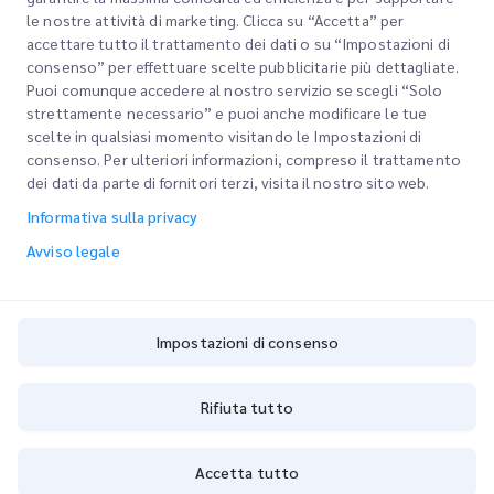
le nostre attività di marketing. Clicca su “Accetta” per
accettare tutto il trattamento dei dati o su “Impostazioni di
consenso” per effettuare scelte pubblicitarie più dettagliate.
Puoi comunque accedere al nostro servizio se scegli “Solo
Link rapidi
strettamente necessario” e puoi anche modificare le tue
scelte in qualsiasi momento visitando le Impostazioni di
Aziendale
consenso. Per ulteriori informazioni, compreso il trattamento
Sedi degli uffici
dei dati da parte di fornitori terzi, visita il nostro sito web.
I nostri servizi
Richiedi un preventivo
Chi siamo
Informativa sulla privacy
Accesso clienti
Carriere
Express customs clearance
Avviso legale
Registrazione
BLOG
Traccia il tuo ordine
ESG
Impostazioni di consenso
Impostazioni di consenso
Partner di servizi di canale
Cookie Policy
Rifiuta tutto
Copyright @
2026
iMile Delivery Services LLC. All rights reserved.
Accetta tutto