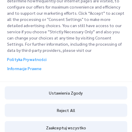
determine how frequently our internet pages are visited, to
configure our offers for maximum convenience and efficiency
and to support our marketing efforts. Click “Accept” to accept
all the processing or "Consent Settings" to make more
detailed advertising choices. You can still have access to our
Szybkie Linki
service if you choose ”Strictly Necessary Only” and also you
can change your choices at any time by visiting Consent
Firma
Settings. For further information, including the processing of
Lokalizacje Biur
data by third-party providers, please visit our
Nasze Usługi
Poproś o Wycenę
O Nas
Polityka Prywatności
Logowanie Klienta
Kariera
Express customs clearance
Informacje Prawne
Rejestracja
BLOG
Śledź swoje Zamówienie
ESG
Ustawienia Zgody
Ustawienia Zgody
Partner Serwisowy Kanałów
Cookie Policy
Reject All
Copyright @
2026
iMile Delivery Services LLC. All rights reserved.
Zaakceptuj wszystko