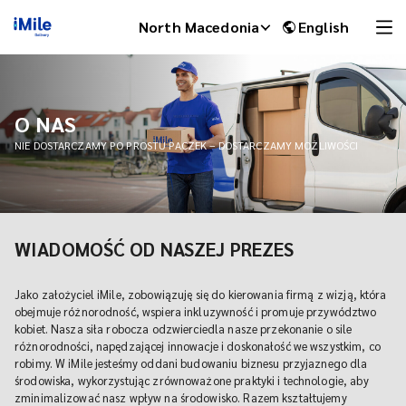
North Macedonia
English
O NAS
NIE DOSTARCZAMY PO PROSTU PACZEK – DOSTARCZAMY MOŻLIWOŚCI
WIADOMOŚĆ OD NASZEJ PREZES
Jako założyciel iMile, zobowiązuję się do kierowania firmą z wizją, która
iMile Chat
obejmuje różnorodność, wspiera inkluzywność i promuje przywództwo
kobiet. Nasza siła robocza odzwierciedla nasze przekonanie o sile
różnorodności, napędzającej innowacje i doskonałość we wszystkim, co
robimy. W iMile jesteśmy oddani budowaniu biznesu przyjaznego dla
środowiska, wykorzystując zrównoważone praktyki i technologie, aby
zminimalizować nasz wpływ na środowisko. Razem kształtujemy