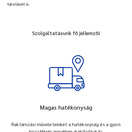
tárolását is.
Szolgáltatásunk fő jellemzői
Magas hatékonyság
Raktározási műveleteinket a hatékonyság és a gyors
hozzáférés jegyében alakítottuk ki.