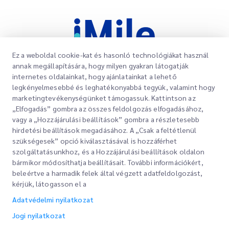
Ez a weboldal cookie-kat és hasonló technológiákat használ
annak megállapítására, hogy milyen gyakran látogatják
internetes oldalainkat, hogy ajánlatainkat a lehető
legkényelmesebbé és leghatékonyabbá tegyük, valamint hogy
Gyorslinkek
marketingtevékenységünket támogassuk. Kattintson az
Vállalati
„Elfogadás” gombra az összes feldolgozás elfogadásához,
Irodahelyek
vagy a „Hozzájárulási beállítások” gombra a részletesebb
Szolgáltatásaink
hirdetési beállítások megadásához. A „Csak a feltétlenül
Ajánlatkérés
Rólunk
szükségesek” opció kiválasztásával is hozzáférhet
szolgáltatásunkhoz, és a Hozzájárulási beállítások oldalon
Ügyfélbejelentkezés
Karrier
Expressz vámkezelés
bármikor módosíthatja beállításait. További információkért,
beleértve a harmadik felek által végzett adatfeldolgozást,
Regisztráció
Blog
kérjük, látogasson el a
A rendelés nyomon követése
ESG
Adatvédelmi nyilatkozat
Jogi nyilatkozat
Csatornaszolgáltató partner
Jogi nyilatkozat
Használati feltételek