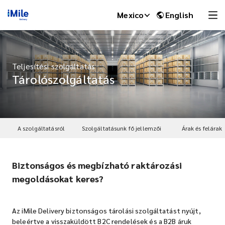
Mexico
English
Teljesítési szolgáltatás
Tárolószolgáltatás
A szolgáltatásról
Szolgáltatásunk fő jellemzői
Árak és felárak
Biztonságos és megbízható raktározási
iMile Chat
megoldásokat keres?
Az iMile Delivery biztonságos tárolási szolgáltatást nyújt,
beleértve a visszaküldött B2C rendelések és a B2B áruk