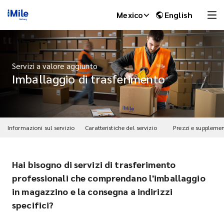
Mexico
English
Servizi a valore aggiunto
Imballaggio di trasferimento
Informazioni sul servizio
Caratteristiche del servizio
Prezzi e supplemen
Hai bisogno di servizi di trasferimento
iMile Chat
professionali che comprendano l'imballaggio
in magazzino e la consegna a indirizzi
specifici?