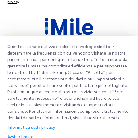
privacy
Questo sito web utilizza cookie e tecnologie simili per
determinare la frequenza con cui vengono visitate le nostre
pagine Internet, per configurare le nostre offerte in modo da
Link rapidi
garantire la massima comodità ed efficienza e per supportare
Aziendale
le nostre attività di marketing. Clicca su “Accetta” per
Sedi degli uffici
accettare tutto il trattamento dei dati o su “Impostazioni di
I nostri servizi
consenso” per effettuare scelte pubblicitarie più dettagliate.
Richiedi un preventivo
Chi siamo
Puoi comunque accedere al nostro servizio se scegli “Solo
strettamente necessario” e puoi anche modificare le tue
Accesso clienti
Carriere
Express customs clearance
scelte in qualsiasi momento visitando le Impostazioni di
consenso. Per ulteriori informazioni, compreso il trattamento
Registrazione
BLOG
dei dati da parte di fornitori terzi, visita il nostro sito web.
Traccia il tuo ordine
ESG
Informativa sulla privacy
Avviso legale
Partner di servizi di canale
Avviso legale