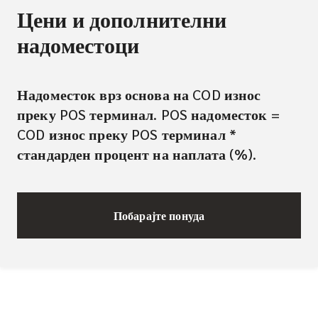
Цени и дополнителни
надоместоци
Надоместок врз основа на COD износ
преку POS терминал. POS надоместок =
COD износ преку POS терминал *
стандарден процент на наплата (%).
Побарајте понуда