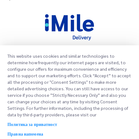
This website uses cookies and similar technologies to
Брзи линкови
determine how frequently our internet pages are visited, to
Корпоративно
configure our offers for maximum convenience and efficiency
Локации на канцеларии
and to support our marketing efforts. Click “Accept” to accept
Наши услуги
all the processing or "Consent Settings" to make more
Побарајте понуда
За нас
detailed advertising choices. You can still have access to our
service if you choose ”Strictly Necessary Only” and also you
Најава на клиент
Кариери
Експресно царинење
can change your choices at any time by visiting Consent
Settings. For further information, including the processing of
Регистрација
Блог
data by third-party providers, please visit our
Следете ја вашата нарачка
ESG
Политика за приватност
Правна напомена
Channel Service Partner
Правна напомена
Услови на користење