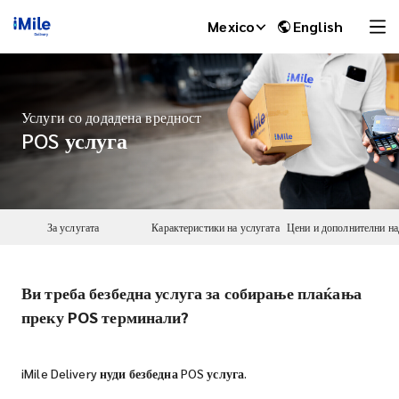
Mexico
English
Услуги со додадена вредност
POS услуга
За услугата
Карактеристики на услугата
Ви треба безбедна услуга за собирање плаќања
iMile Chat
преку POS терминали?
iMile Delivery нуди безбедна POS услуга.