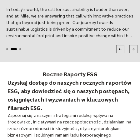
In today's world, the call for sustainability is louder than ever,
and at iMile, we are answering that call with innovative practices
that go beyond just being green. Our journey towards
sustainable logistics is driven by a commitment to reduce our
environmental footprint and inspire positive change within the
industry. A cornerstone of this mission is our transition to
sustainable packaging, but our efforts don't stop there. Let's
take you through our story of how we are redefining logistics
for a greener future.
Roczne Raporty ESG
Uzyskaj dostęp do naszych rocznych raportów
ESG, aby dowiedzieć się o naszych postępach,
osiągnięciach i wyzwaniach w kluczowych
filarach ESG.
Zapoznaj się z naszymi strategiami redukcji wpływu na
środowisko, inicjatywami na rzecz społeczności, działaniami na
rzecz różnorodności i inkluzyjności, etycznymi praktykami
biznesowymi i solidnymi ramami ładu korporacyjnego.