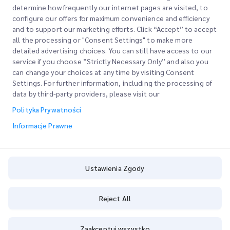
determine how frequently our internet pages are visited, to
Firma
configure our offers for maximum convenience and efficiency
Lokalizacje Biur
and to support our marketing efforts. Click “Accept” to accept
Nasze Usługi
all the processing or "Consent Settings" to make more
Poproś o Wycenę
O Nas
detailed advertising choices. You can still have access to our
service if you choose ”Strictly Necessary Only” and also you
Logowanie Klienta
Kariera
Express customs clearance
can change your choices at any time by visiting Consent
Settings. For further information, including the processing of
Rejestracja
BLOG
data by third-party providers, please visit our
Śledź swoje Zamówienie
ESG
Polityka Prywatności
Informacje Prawne
Partner Serwisowy Kanałów
Informacje Prawne
Warunki Użytkowania
Polityka Prywatności
Ustawienia Zgody
Ustawienia Zgody
Cookie Policy
Reject All
Copyright @
2026
iMile Delivery Services LLC. All rights reserved.
Zaakceptuj wszystko