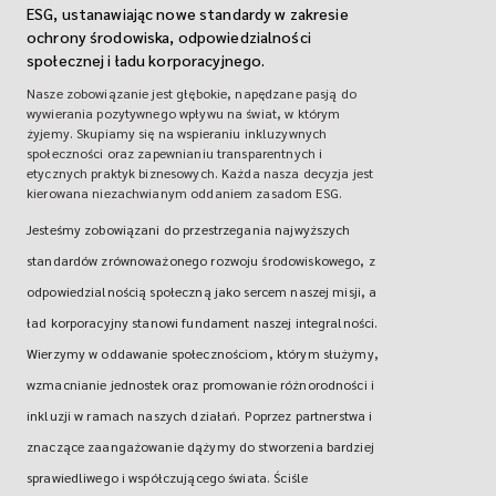
ESG, ustanawiając nowe standardy w zakresie
ochrony środowiska, odpowiedzialności
społecznej i ładu korporacyjnego.
Nasze zobowiązanie jest głębokie, napędzane pasją do
wywierania pozytywnego wpływu na świat, w którym
żyjemy. Skupiamy się na wspieraniu inkluzywnych
społeczności oraz zapewnianiu transparentnych i
etycznych praktyk biznesowych. Każda nasza decyzja jest
kierowana niezachwianym oddaniem zasadom ESG.
Jesteśmy zobowiązani do przestrzegania najwyższych
standardów zrównoważonego rozwoju środowiskowego, z
odpowiedzialnością społeczną jako sercem naszej misji, a
ład korporacyjny stanowi fundament naszej integralności.
Wierzymy w oddawanie społecznościom, którym służymy,
wzmacnianie jednostek oraz promowanie różnorodności i
inkluzji w ramach naszych działań. Poprzez partnerstwa i
znaczące zaangażowanie dążymy do stworzenia bardziej
sprawiedliwego i współczującego świata. Ściśle