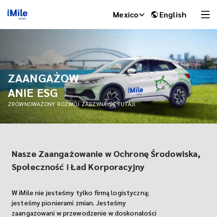
Mexico
English
ZAANGAŻOW
ANIE ESG
ZRÓWNOWAŻONY ROZWÓJ ZACZYNA SIĘ TUTAJ!
Nasze Zaangażowanie w Ochronę Środowiska,
iMile Chat
Społeczność i Ład Korporacyjny
W iMile nie jesteśmy tylko firmą logistyczną;
jesteśmy pionierami zmian. Jesteśmy
zaangażowani w przewodzenie w doskonałości